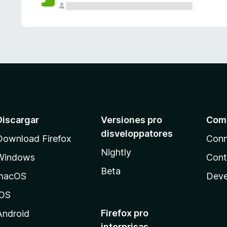
e
s
Discargar
Versiones pro
Com
disveloppatores
Download Firefox
Conn
Nightly
Windows
Cont
Beta
macOS
Deve
iOS
Firefox pro
Android
interprisas