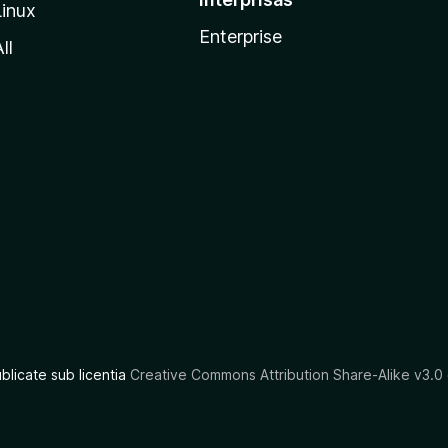
Linux
Enterprise
ll
ublicate sub licentia
Creative Commons Attribution Share-Alike v3.0