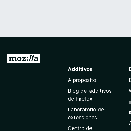
I
r
Additivos
a
A proposito
l
p
Blog del additivos
a
de Firefox
g
Laboratorio de
i
extensiones
n
a
Centro de