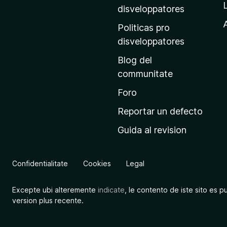
p
disveloppatores
r
A
Politicas pro
i
disveloppatores
n
Blog del
c
communitate
i
p
Foro
a
Reportar un defecto
l
Guida al revision
d
e
M
Confidentialitate
Cookies
Legal
o
z
Excepte ubi alteremente
indicate
, le contento de iste sito es p
i
version plus recente.
l