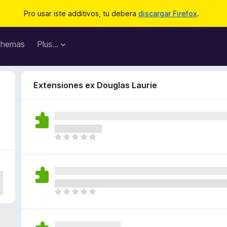
Pro usar iste additivos, tu debera
discargar Firefox
.
hemas
Plus…
Extensiones ex Douglas Laurie
I
l
h
a
n
o
I
n
l
h
h
a
a