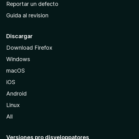
c
Reportar un defecto
n
i
e
Guida al revision
p
s
a
l
Discargar
d
Download Firefox
e
Windows
M
o
macOS
z
iOS
i
l
Android
l
Linux
a
All
Versiones pro disveloppatores