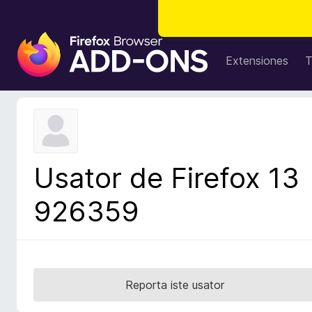
A
d
Extensiones
T
d
i
t
i
v
o
Usator de Firefox 13
s
d
926359
e
l
n
a
v
Reporta iste usator
i
g