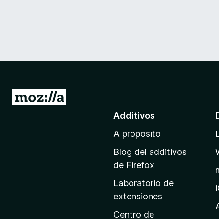
I
r
Additivos
a
A proposito
l
p
Blog del additivos
a
de Firefox
g
Laboratorio de
i
extensiones
n
a
Centro de