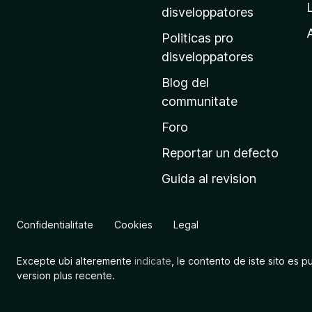
p
disveloppatores
r
A
Politicas pro
i
disveloppatores
n
Blog del
c
communitate
i
p
Foro
a
Reportar un defecto
l
Guida al revision
d
e
M
Confidentialitate
Cookies
Legal
o
z
Excepte ubi alteremente
indicate
, le contento de iste sito es p
i
version plus recente.
l