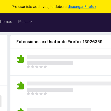
Pro usar iste additivos, tu debera
discargar Firefox
.
hemas
Plus…
Extensiones ex Usator de Firefox 13926359
I
l
h
a
n
o
I
n
l
h
h
a
a