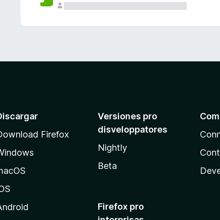
e
s
Discargar
Versiones pro
Com
disveloppatores
Download Firefox
Conn
Nightly
Windows
Cont
Beta
macOS
Deve
iOS
Firefox pro
Android
interprisas