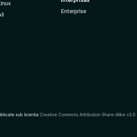
Linux
Enterprise
ll
ublicate sub licentia
Creative Commons Attribution Share-Alike v3.0