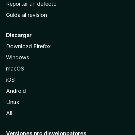
c
Reportar un defecto
n
i
e
Guida al revision
p
s
a
l
Discargar
d
Download Firefox
e
Windows
M
o
macOS
z
iOS
i
l
Android
l
Linux
a
All
Versiones pro disveloppatores