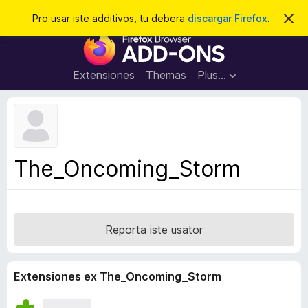
C
Aperir session
Pro usar iste additivos, tu debera
discargar Firefox
.
D
i
e
A
m
r
i
d
t
c
d
t
Extensiones
Themas
Plus…
a
e
i
i
r
t
s
t
i
e
v
n
o
o
The_Oncoming_Storm
t
s
a
d
e
l
Reporta iste usator
n
a
v
Extensiones ex The_Oncoming_Storm
i
g