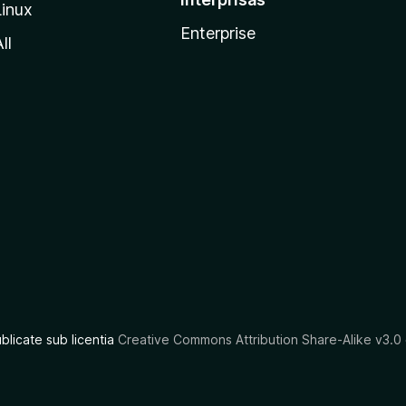
Linux
Enterprise
ll
ublicate sub licentia
Creative Commons Attribution Share-Alike v3.0