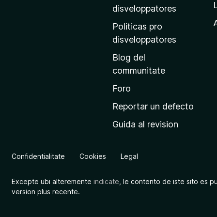
p
disveloppatores
r
A
Politicas pro
i
disveloppatores
n
Blog del
c
communitate
i
p
Foro
a
Reportar un defecto
l
Guida al revision
d
e
M
Confidentialitate
Cookies
Legal
o
z
Excepte ubi alteremente
indicate
, le contento de iste sito es p
i
version plus recente.
l