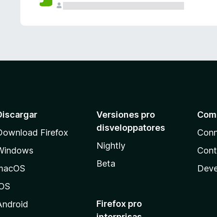
e
s
Discargar
Versiones pro
Com
disveloppatores
Download Firefox
Conn
Nightly
Windows
Cont
Beta
macOS
Deve
iOS
Firefox pro
Android
interprisas