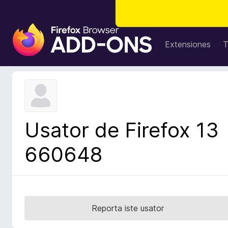
A
d
Extensiones
T
d
i
t
i
v
o
Usator de Firefox 13
s
d
660648
e
l
n
a
v
Reporta iste usator
i
g