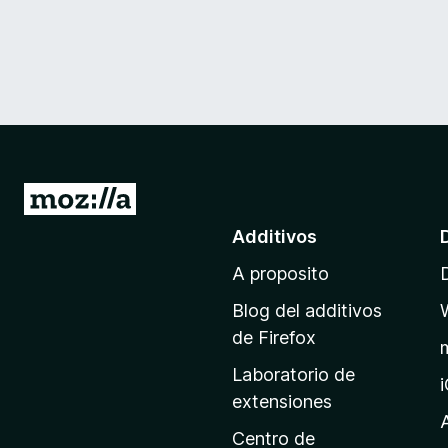
I
r
Additivos
a
A proposito
l
p
Blog del additivos
a
de Firefox
g
Laboratorio de
i
extensiones
n
a
Centro de