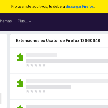
Pro usar iste additivos, tu debera
discargar Firefox
.
hemas
Plus…
Extensiones ex Usator de Firefox 13660648
I
l
h
a
n
o
I
n
l
h
h
a
a