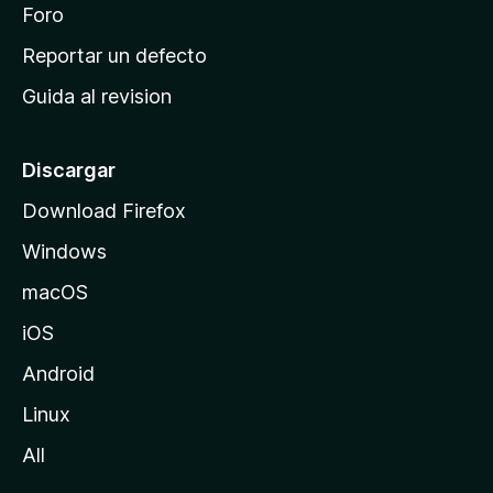
n
Foro
i
o
c
Reportar un defecto
n
i
e
Guida al revision
p
s
a
l
Discargar
d
Download Firefox
e
Windows
M
o
macOS
z
iOS
i
l
Android
l
Linux
a
All