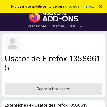
C
Aperir session
Pro usar iste additivos, tu debera
discargar Firefox
.
D
i
e
A
m
r
i
d
t
c
d
t
Extensiones
Themas
Plus…
a
e
i
i
r
t
s
t
i
e
v
n
o
o
Usator de Firefox 1358661
t
s
a
5
d
e
l
n
a
Reporta iste usator
v
i
Extensiones ex Usator de Firefox 13586615
g