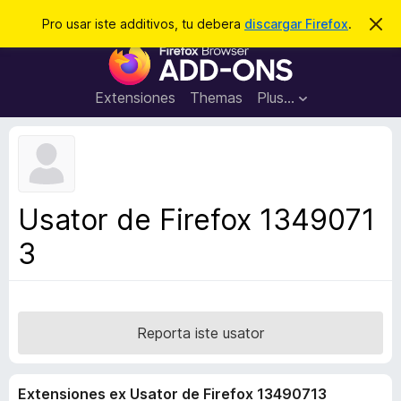
C
Aperir session
Pro usar iste additivos, tu debera
discargar Firefox
.
D
i
e
A
m
r
i
d
t
c
d
t
Extensiones
Themas
Plus…
a
e
i
i
r
t
s
t
i
e
v
n
o
o
Usator de Firefox 1349071
t
s
a
3
d
e
l
n
a
Reporta iste usator
v
i
Extensiones ex Usator de Firefox 13490713
g