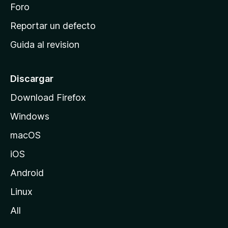
n
Foro
i
o
c
Reportar un defecto
n
i
e
Guida al revision
p
s
a
l
Discargar
d
Download Firefox
e
Windows
M
o
macOS
z
iOS
i
l
Android
l
Linux
a
All