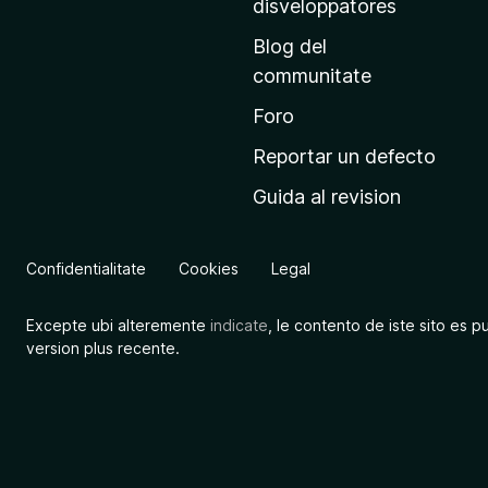
disveloppatores
n
Blog del
c
communitate
i
p
Foro
a
Reportar un defecto
l
Guida al revision
d
e
M
Confidentialitate
Cookies
Legal
o
z
Excepte ubi alteremente
indicate
, le contento de iste sito es p
i
version plus recente.
l
l
a