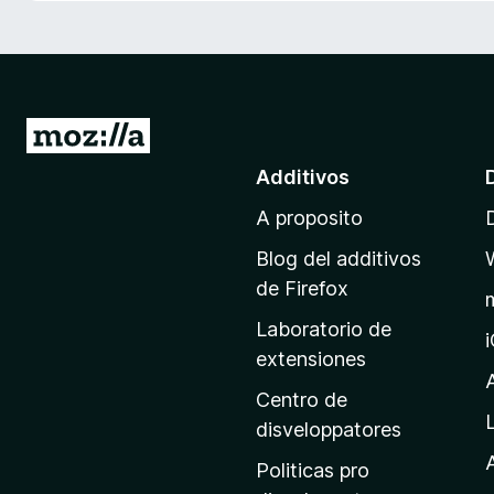
a
t
o
r
F
I
i
r
Additivos
r
a
e
A proposito
l
f
p
o
Blog del additivos
a
x
de Firefox
g
Laboratorio de
i
extensiones
n
a
Centro de
p
disveloppatores
r
A
Politicas pro
i