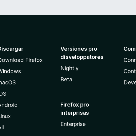
Discargar
Versiones pro
Com
disveloppatores
Download Firefox
Conn
Nightly
Windows
Cont
Beta
macOS
Deve
iOS
Firefox pro
Android
interprisas
Linux
Enterprise
ll