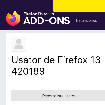
A
d
Extensiones
T
d
i
t
i
v
o
Usator de Firefox 13
s
d
420189
e
l
n
a
v
Reporta iste usator
i
g