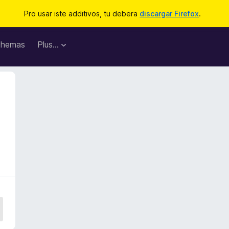
Pro usar iste additivos, tu debera
discargar Firefox
.
hemas
Plus…