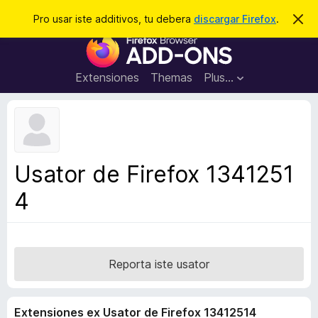
C
Aperir session
Pro usar iste additivos, tu debera
discargar Firefox
.
D
i
e
A
m
r
i
d
t
c
d
t
Extensiones
Themas
Plus…
a
e
i
i
r
t
s
t
i
e
v
n
o
o
Usator de Firefox 1341251
t
s
a
4
d
e
l
n
a
Reporta iste usator
v
i
Extensiones ex Usator de Firefox 13412514
g