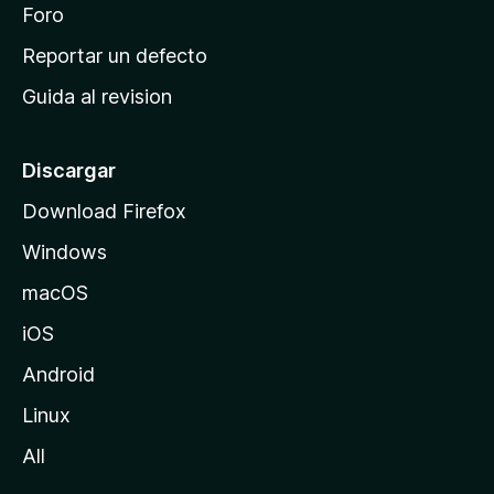
n
Foro
i
o
c
Reportar un defecto
n
i
e
Guida al revision
p
s
a
l
Discargar
d
Download Firefox
e
Windows
M
o
macOS
z
iOS
i
l
Android
l
Linux
a
All