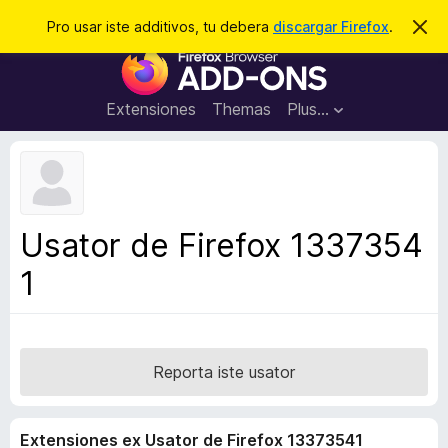
C
Aperir session
Pro usar iste additivos, tu debera
discargar Firefox
.
D
i
e
A
m
r
i
d
t
c
d
t
Extensiones
Themas
Plus…
a
e
i
i
r
t
s
t
i
e
v
n
o
o
Usator de Firefox 1337354
t
s
a
1
d
e
l
n
a
Reporta iste usator
v
i
Extensiones ex Usator de Firefox 13373541
g