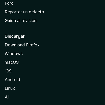
n
Foro
i
o
c
Reportar un defecto
n
i
e
Guida al revision
p
s
a
l
Discargar
d
Download Firefox
e
Windows
M
o
macOS
z
iOS
i
l
Android
l
Linux
a
All