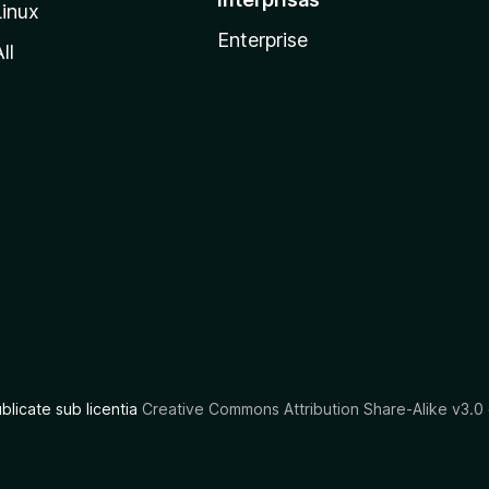
Linux
Enterprise
ll
ublicate sub licentia
Creative Commons Attribution Share-Alike v3.0