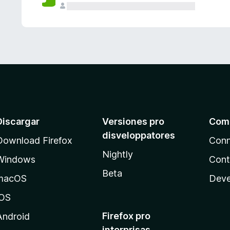
e
s
Discargar
Versiones pro
Com
disveloppatores
Download Firefox
Conn
Nightly
Windows
Cont
Beta
macOS
Deve
iOS
Firefox pro
Android
interprisas