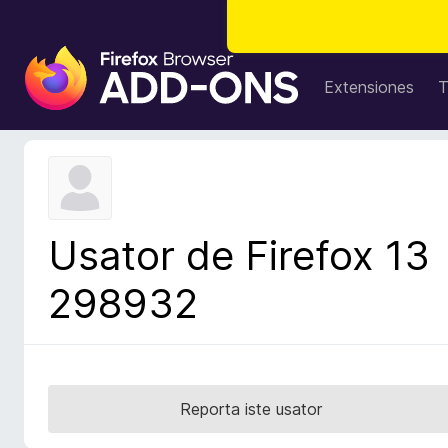
A
d
Extensiones
T
d
i
t
i
v
o
Usator de Firefox 13
s
d
298932
e
l
n
a
v
Reporta iste usator
i
g