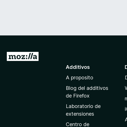
I
r
Additivos
a
A proposito
l
p
Blog del additivos
a
de Firefox
g
Laboratorio de
i
extensiones
n
a
Centro de