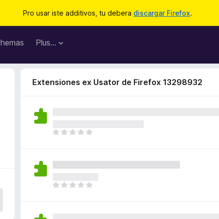
Pro usar iste additivos, tu debera
discargar Firefox
.
hemas
Plus…
Extensiones ex Usator de Firefox 13298932
I
l
h
a
n
o
I
n
l
h
h
a
a