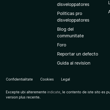
p
disveloppatores
r
A
Politicas pro
i
disveloppatores
n
Blog del
c
communitate
i
p
Foro
a
Reportar un defecto
l
Guida al revision
d
e
M
Confidentialitate
Cookies
Legal
o
z
Excepte ubi alteremente
indicate
, le contento de iste sito es p
i
version plus recente.
l