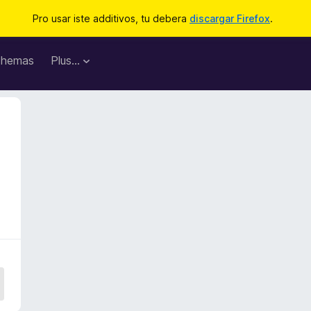
Pro usar iste additivos, tu debera
discargar Firefox
.
hemas
Plus…