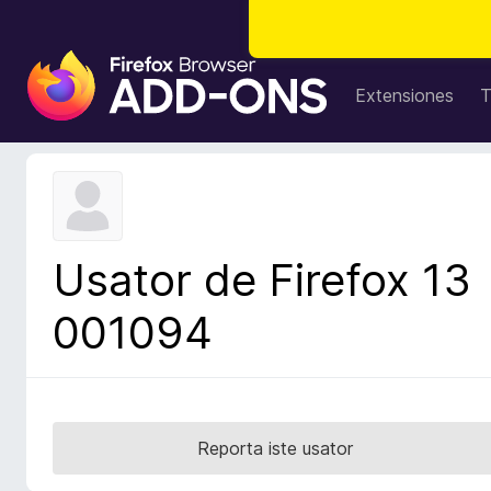
A
d
Extensiones
T
d
i
t
i
v
o
Usator de Firefox 13
s
d
001094
e
l
n
a
v
Reporta iste usator
i
g