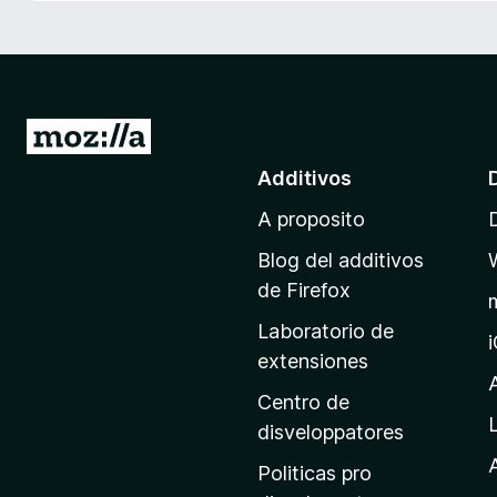
a
t
o
r
F
I
i
r
Additivos
r
a
e
A proposito
l
f
p
o
Blog del additivos
a
x
de Firefox
g
Laboratorio de
i
extensiones
n
a
Centro de
p
disveloppatores
r
A
Politicas pro
i