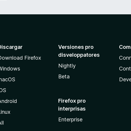
Discargar
Versiones pro
Com
disveloppatores
Download Firefox
Conn
Nightly
Windows
Cont
Beta
macOS
Deve
iOS
Firefox pro
Android
interprisas
Linux
Enterprise
ll