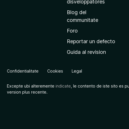
disveloppatores
n
Blog del
c
communitate
i
p
Foro
a
Reportar un defecto
l
Guida al revision
d
e
M
Confidentialitate
Cookies
Legal
o
z
Excepte ubi alteremente
indicate
, le contento de iste sito es p
i
version plus recente.
l
l
a