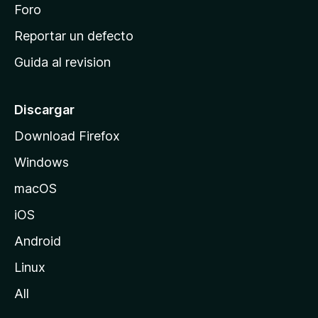
n
Foro
i
o
c
Reportar un defecto
n
i
e
Guida al revision
p
s
a
l
Discargar
d
Download Firefox
e
Windows
M
o
macOS
z
iOS
i
l
Android
l
Linux
a
All