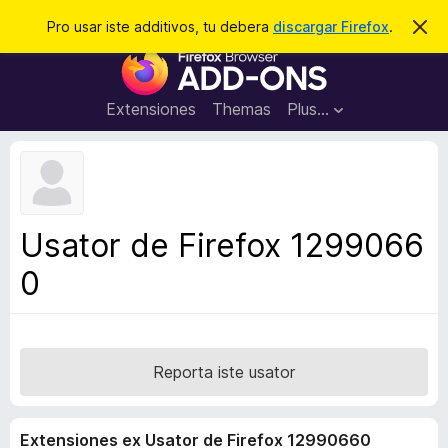
C
Aperir session
Pro usar iste additivos, tu debera
discargar Firefox
.
D
i
e
A
m
r
i
d
t
c
d
t
Extensiones
Themas
Plus…
a
e
i
i
r
t
s
t
i
e
v
n
o
o
Usator de Firefox 1299066
t
s
a
0
d
e
l
n
a
Reporta iste usator
v
i
Extensiones ex Usator de Firefox 12990660
g