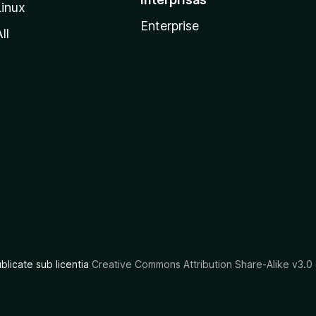
Linux
Enterprise
ll
ublicate sub licentia
Creative Commons Attribution Share-Alike v3.0