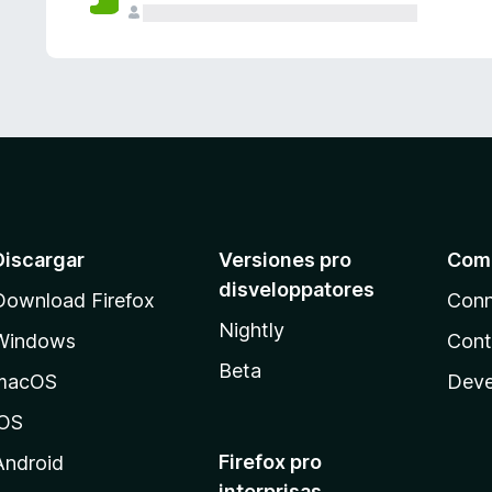
e
s
Discargar
Versiones pro
Com
disveloppatores
Download Firefox
Conn
Nightly
Windows
Cont
Beta
macOS
Deve
iOS
Firefox pro
Android
interprisas