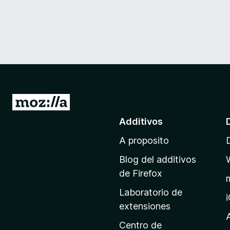
I
r
Additivos
a
A proposito
l
p
Blog del additivos
a
de Firefox
g
Laboratorio de
i
extensiones
n
a
Centro de