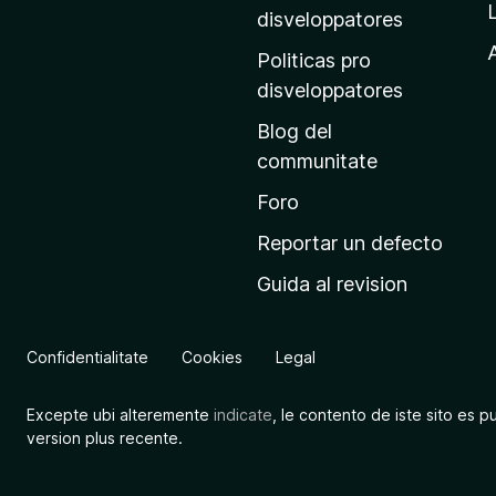
p
disveloppatores
r
A
Politicas pro
i
disveloppatores
n
Blog del
c
communitate
i
p
Foro
a
Reportar un defecto
l
Guida al revision
d
e
M
Confidentialitate
Cookies
Legal
o
z
Excepte ubi alteremente
indicate
, le contento de iste sito es p
i
version plus recente.
l