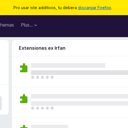
Pro usar iste additivos, tu debera
discargar Firefox
.
hemas
Plus…
Extensiones ex Irfan
I
l
h
a
n
o
I
n
l
h
h
a
a