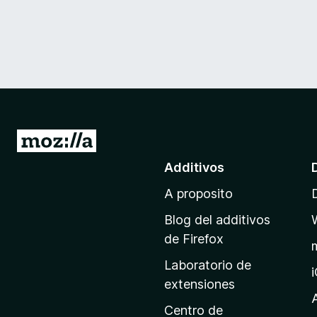
I
r
Additivos
a
A proposito
l
p
Blog del additivos
a
de Firefox
g
Laboratorio de
i
extensiones
n
a
Centro de