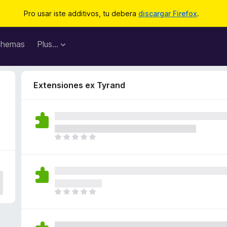
Pro usar iste additivos, tu debera
discargar Firefox
.
hemas
Plus…
Extensiones ex Tyrand
I
l
h
a
n
o
I
n
l
h
h
a
a