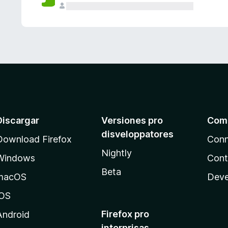
e
s
Discargar
Versiones pro
Com
disveloppatores
Download Firefox
Conn
Nightly
Windows
Cont
Beta
macOS
Deve
iOS
Firefox pro
Android
interprisas