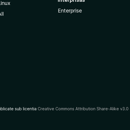
Linux
Enterprise
ll
ublicate sub licentia
Creative Commons Attribution Share-Alike v3.0