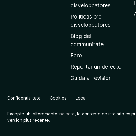
p
disveloppatores
r
A
Politicas pro
i
disveloppatores
n
Blog del
c
communitate
i
p
Foro
a
Reportar un defecto
l
Guida al revision
d
e
M
Confidentialitate
Cookies
Legal
o
z
Excepte ubi alteremente
indicate
, le contento de iste sito es p
i
version plus recente.
l