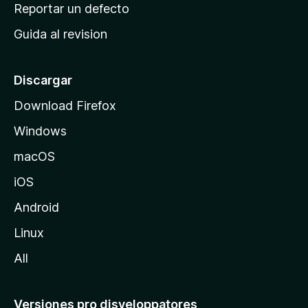
c
Reportar un defecto
n
i
e
Guida al revision
p
s
a
l
Discargar
d
Download Firefox
e
Windows
M
o
macOS
z
iOS
i
l
Android
l
Linux
a
All
Versiones pro disveloppatores