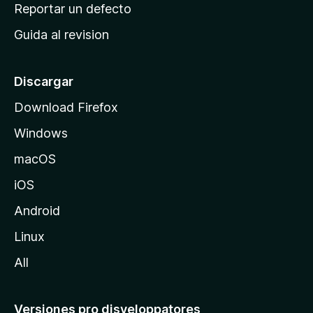
c
Reportar un defecto
n
i
e
Guida al revision
p
s
a
l
Discargar
d
Download Firefox
e
Windows
M
o
macOS
z
iOS
i
l
Android
l
Linux
a
All
Versiones pro disveloppatores