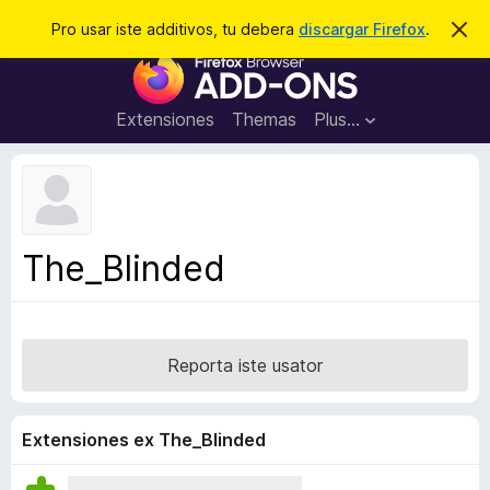
C
Aperir session
Pro usar iste additivos, tu debera
discargar Firefox
.
D
i
e
A
m
r
i
d
t
c
d
t
Extensiones
Themas
Plus…
a
e
i
i
r
t
s
t
i
e
v
n
o
o
The_Blinded
t
s
a
d
e
l
Reporta iste usator
n
a
v
Extensiones ex The_Blinded
i
g