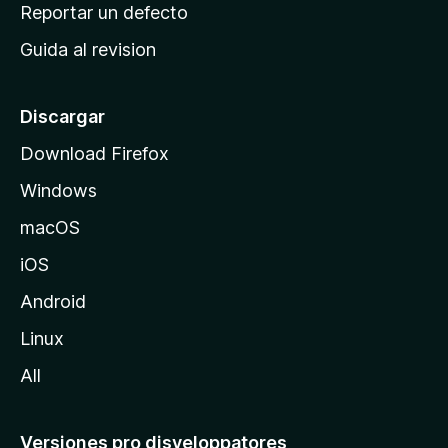
c
Reportar un defecto
n
i
e
Guida al revision
p
s
a
l
Discargar
d
Download Firefox
e
Windows
M
o
macOS
z
iOS
i
l
Android
l
Linux
a
All
Versiones pro disveloppatores