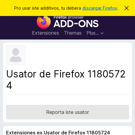
C
Aperir session
Pro usar iste additivos, tu debera
discargar Firefox
.
D
i
e
A
m
r
i
d
t
c
d
t
Extensiones
Themas
Plus…
a
e
i
i
r
t
s
t
i
e
v
n
o
o
Usator de Firefox 1180572
t
s
a
4
d
e
l
n
a
Reporta iste usator
v
i
Extensiones ex Usator de Firefox 11805724
g