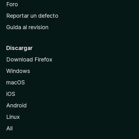
n
Foro
i
o
c
Reportar un defecto
n
i
e
Guida al revision
p
s
a
l
Discargar
d
Download Firefox
e
Windows
M
o
macOS
z
iOS
i
l
Android
l
Linux
a
All