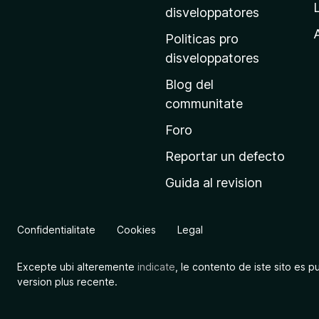
p
disveloppatores
r
A
Politicas pro
i
disveloppatores
n
Blog del
c
communitate
i
p
Foro
a
Reportar un defecto
l
Guida al revision
d
e
M
Confidentialitate
Cookies
Legal
o
z
Excepte ubi alteremente
indicate
, le contento de iste sito es p
i
version plus recente.
l