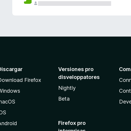
e
s
Discargar
Versiones pro
Com
disveloppatores
Download Firefox
Conn
Nightly
Windows
Cont
Beta
macOS
Deve
iOS
Firefox pro
Android
interprisas