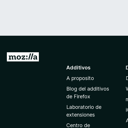
I
r
Additivos
a
A proposito
l
p
Blog del additivos
a
de Firefox
g
Laboratorio de
i
extensiones
n
a
Centro de