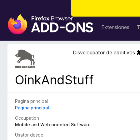
A
d
Extensiones
T
d
i
t
Disveloppator de additivos
i
v
o
OinkAndStuff
s
d
e
l
Pagina principal
n
Pagina principal
a
Occupation
v
Mobile and Web oriented Software.
i
Usator desde
g