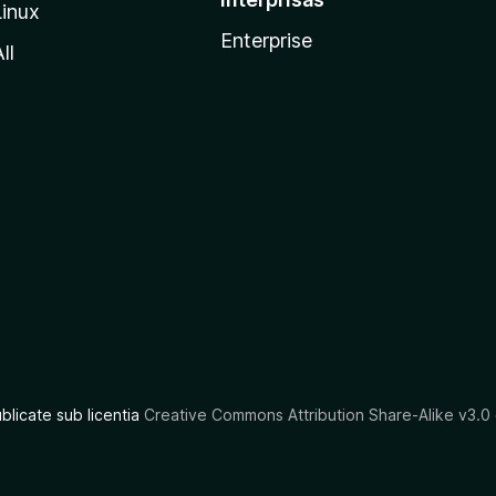
Linux
Enterprise
ll
ublicate sub licentia
Creative Commons Attribution Share-Alike v3.0