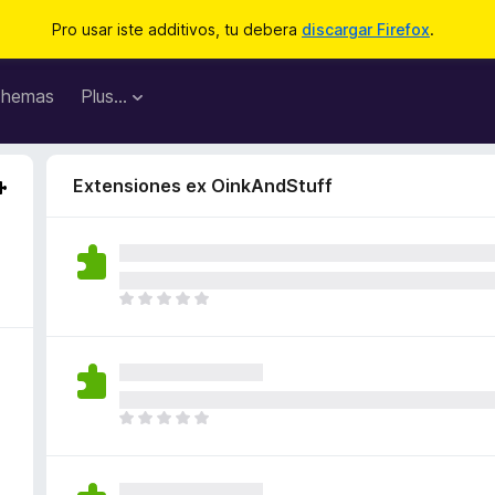
Pro usar iste additivos, tu debera
discargar Firefox
.
hemas
Plus…
Extensiones ex OinkAndStuff
I
l
h
a
n
o
I
n
l
h
h
a
a