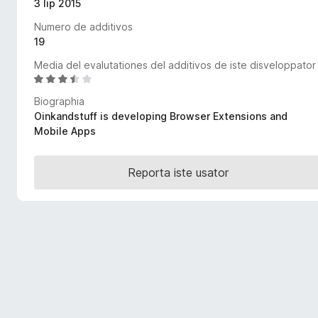
3 lip 2015
a
Numero de additivos
t
19
o
r
Media del evalutationes del additivos de iste disveloppator
F
C
l
i
Biographia
a
r
Oinkandstuff is developing Browser Extensions and
s
e
Mobile Apps
s
f
i
o
f
Reporta iste usator
x
i
c
a
t
e
3
,
7
d
e