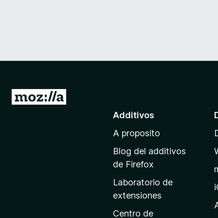
I
r
Additivos
a
A proposito
l
p
Blog del additivos
a
de Firefox
g
Laboratorio de
i
extensiones
n
a
Centro de