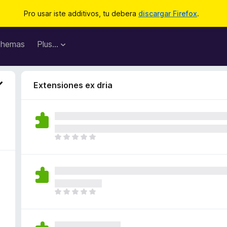
Pro usar iste additivos, tu debera
discargar Firefox
.
hemas
Plus…
Extensiones ex dria
I
l
h
a
n
o
I
n
l
h
h
a
a