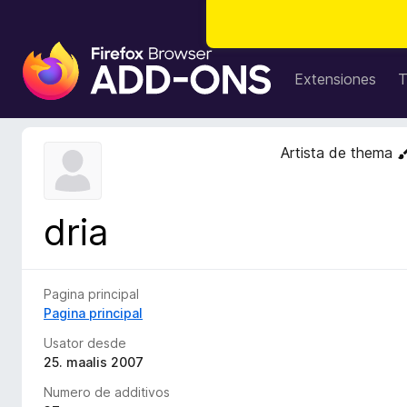
A
d
Extensiones
T
d
i
t
Artista de thema
i
v
o
dria
s
d
e
l
Pagina principal
n
Pagina principal
a
Usator desde
v
25. maalis 2007
i
Numero de additivos
g