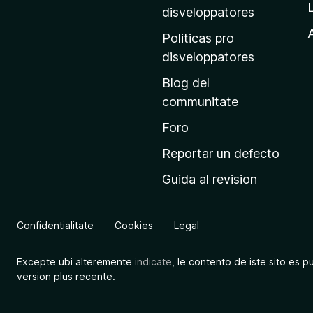
p
disveloppatores
r
A
Politicas pro
i
disveloppatores
n
Blog del
c
communitate
i
p
Foro
a
Reportar un defecto
l
Guida al revision
d
e
M
Confidentialitate
Cookies
Legal
o
z
Excepte ubi alteremente
indicate
, le contento de iste sito es p
i
version plus recente.
l