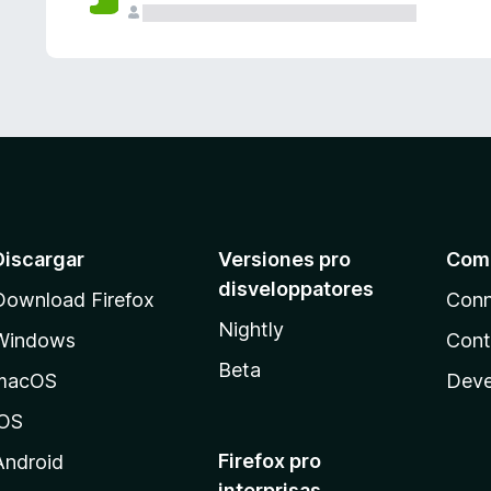
e
s
Discargar
Versiones pro
Com
disveloppatores
Download Firefox
Conn
Nightly
Windows
Cont
Beta
macOS
Deve
iOS
Firefox pro
Android
interprisas