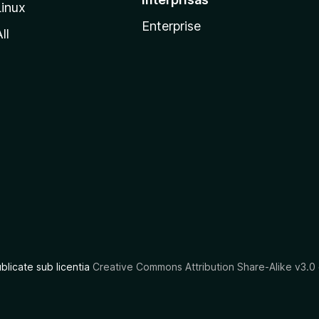
Linux
Enterprise
ll
ublicate sub licentia
Creative Commons Attribution Share-Alike v3.0