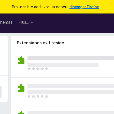
Pro usar iste additivos, tu debera
discargar Firefox
.
hemas
Plus…
Extensiones ex fireside
I
l
h
a
n
o
I
n
l
h
h
a
a