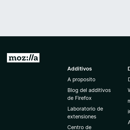
I
r
Additivos
a
A proposito
l
p
Blog del additivos
a
de Firefox
g
Laboratorio de
i
extensiones
n
a
Centro de