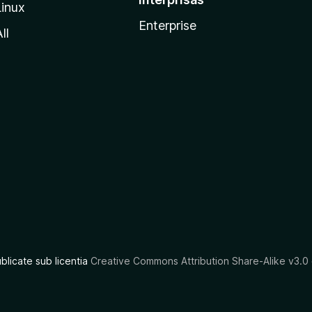
Linux
Enterprise
ll
ublicate sub licentia
Creative Commons Attribution Share-Alike v3.0