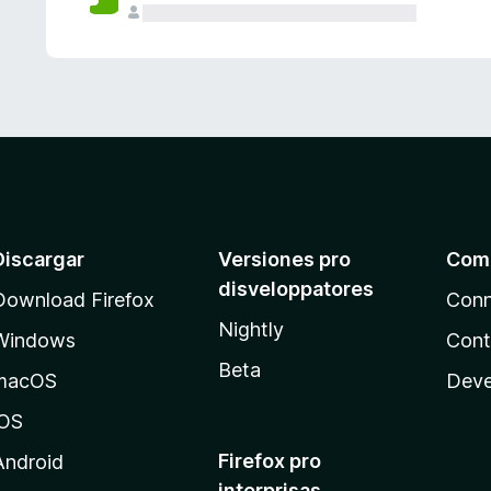
e
s
Discargar
Versiones pro
Com
disveloppatores
Download Firefox
Conn
Nightly
Windows
Cont
Beta
macOS
Deve
iOS
Firefox pro
Android
interprisas