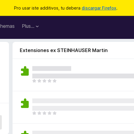
Pro usar iste additivos, tu debera
discargar Firefox
.
hemas
Plus…
Extensiones ex STEINHAUSER Martin
I
l
h
a
n
o
I
n
l
h
h
a
a