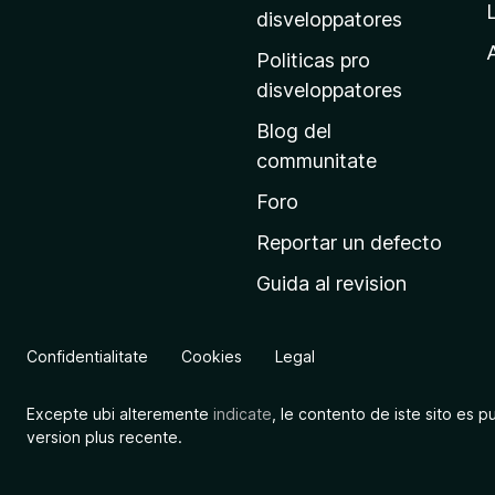
p
disveloppatores
r
A
Politicas pro
i
disveloppatores
n
Blog del
c
communitate
i
p
Foro
a
Reportar un defecto
l
Guida al revision
d
e
M
Confidentialitate
Cookies
Legal
o
z
Excepte ubi alteremente
indicate
, le contento de iste sito es p
i
version plus recente.
l