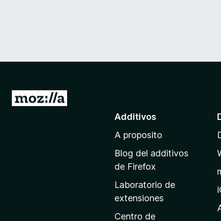
I
r
Additivos
a
A proposito
l
p
Blog del additivos
a
de Firefox
g
Laboratorio de
i
extensiones
n
a
Centro de