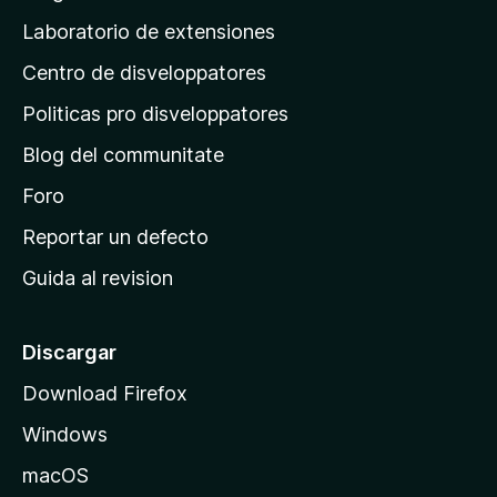
e
e
i
a
s
Laboratorio de extensiones
v
t
n
a
i
Centro de disveloppatores
a
l
o
u
p
n
Politicas pro disveloppatores
t
r
e
a
Blog del communitate
s
i
t
n
Foro
i
o
c
Reportar un defecto
n
i
e
Guida al revision
p
s
a
l
Discargar
d
Download Firefox
e
Windows
M
o
macOS
z