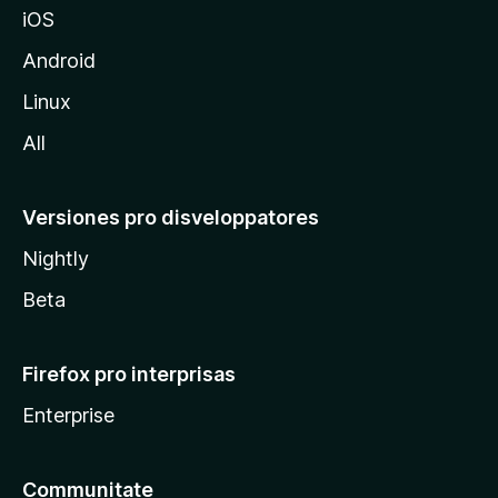
iOS
i
l
Android
l
Linux
a
All
Versiones pro disveloppatores
Nightly
Beta
Firefox pro interprisas
Enterprise
Communitate