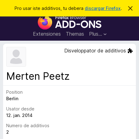
C
Aperir session
Pro usar iste additivos, tu debera
discargar Firefox
.
D
i
e
A
m
r
i
d
t
c
d
t
Extensiones
Themas
Plus…
a
e
i
i
r
t
s
Disveloppator de additivos
t
i
e
v
n
o
o
Merten Peetz
t
s
a
d
Position
e
Berlin
l
n
Usator desde
a
12. jan. 2014
v
Numero de additivos
i
2
g