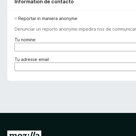
Information de contacto
Reportar in maniera anonyme
Denunciar un reporto anonyme impedira nos de communicar co
(
Tu nomine
o
b
l
(
Tu adresse email
i
o
g
b
a
l
t
i
o
g
r
a
i
t
)
o
r
i
)
I