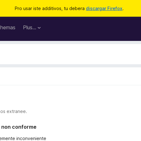
Pro usar iste additivos, tu debera
discargar Firefox
.
hemas
Plus…
ios extranee.
l o non conforme
eremente inconveniente