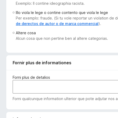
Exemplo: Il contine ideographia racista.
a
t
Illo viola le lege o contine contento que viola le lege
o
Per exemplo: fraude. (Si tu vole reportar un violation de
r
de derectos de autor o de marca commercial
).
F
Altere cosa
i
Alcun cosa que non pertine ben al altere categorias.
r
e
f
o
Fornir plus de informationes
x
Forni plus de detalios
Forni qualcunque information ulterior que pote adjutar nos a 