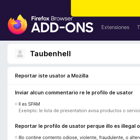
A
d
Extensiones
T
d
i
t
Taubenhell
i
v
o
Reportar iste usator a Mozilla
s
d
Inviar alcun commentario re le profilo de usator
e
l
Il es SPAM
n
Exemplo: le lista de presentation avisa productos o servic
a
v
Reportar le profilo de usator perque illo es illega
i
g
Illo contine contento odiose, violente, fraudulente, o alt