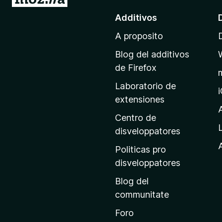
r
Additivos
a
A proposito
l
p
Blog del additivos
a
de Firefox
g
Laboratorio de
i
extensiones
n
a
Centro de
p
disveloppatores
r
A
Politicas pro
i
disveloppatores
n
Blog del
c
communitate
i
p
Foro