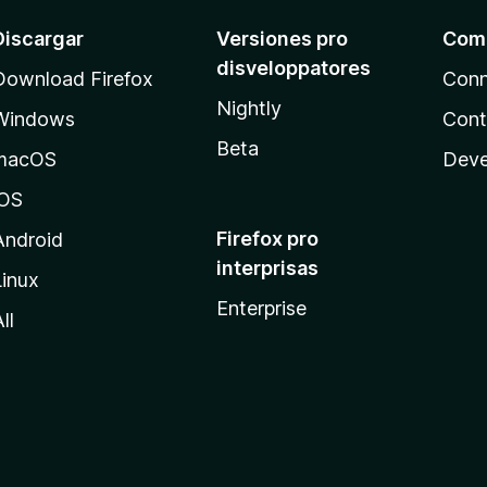
Discargar
Versiones pro
Com
disveloppatores
Download Firefox
Conn
Nightly
Windows
Cont
Beta
macOS
Deve
iOS
Firefox pro
Android
interprisas
Linux
Enterprise
ll