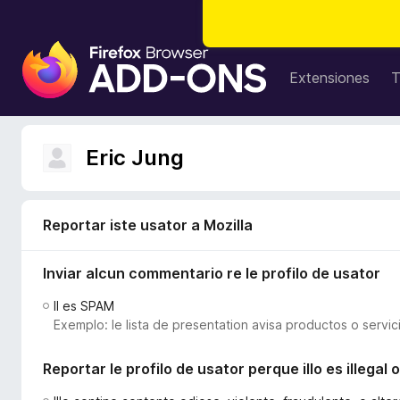
A
d
Extensiones
T
d
i
t
Eric Jung
i
v
o
s
Reportar iste usator a Mozilla
d
e
Inviar alcun commentario re le profilo de usator
l
Il es SPAM
n
Exemplo: le lista de presentation avisa productos o servic
a
v
Reportar le profilo de usator perque illo es illega
i
g