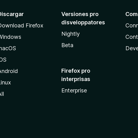
Discargar
Versiones pro
Com
disveloppatores
Download Firefox
Conn
Nightly
Windows
Cont
Beta
macOS
Deve
iOS
Firefox pro
Android
interprisas
Linux
Enterprise
ll