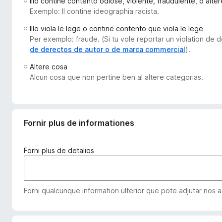
Illo contine contento odiose, violente, fraudulente, o alt
a
Exemplo: Il contine ideographia racista.
t
Illo viola le lege o contine contento que viola le lege
o
Per exemplo: fraude. (Si tu vole reportar un violation de
r
de derectos de autor o de marca commercial
).
F
Altere cosa
i
Alcun cosa que non pertine ben al altere categorias.
r
e
f
o
Fornir plus de informationes
x
Forni plus de detalios
Forni qualcunque information ulterior que pote adjutar nos a 