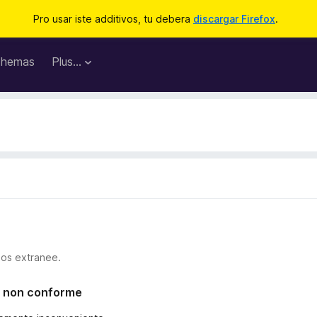
Pro usar iste additivos, tu debera
discargar Firefox
.
hemas
Plus…
ios extranee.
l o non conforme