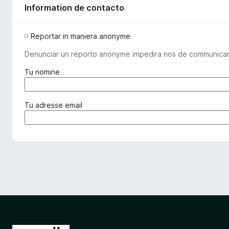
Information de contacto
Reportar in maniera anonyme
Denunciar un reporto anonyme impedira nos de communicar co
(
Tu nomine
o
b
l
(
Tu adresse email
i
o
g
b
a
l
t
i
o
g
r
a
i
t
)
o
r
i
)