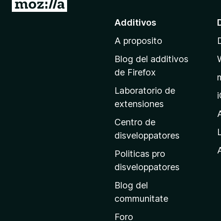
I
r
Additivos
a
A proposito
l
p
Blog del additivos
a
de Firefox
g
Laboratorio de
i
extensiones
n
a
Centro de
p
disveloppatores
r
A
Politicas pro
i
disveloppatores
n
Blog del
c
communitate
i
p
Foro