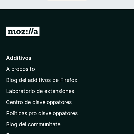
r
a
i
t
)
o
r
i
I
)
r
a
l
Additivos
p
A proposito
a
g
Blog del additivos de Firefox
i
Laboratorio de extensiones
n
Centro de disveloppatores
a
p
Politicas pro disveloppatores
r
Blog del communitate
i