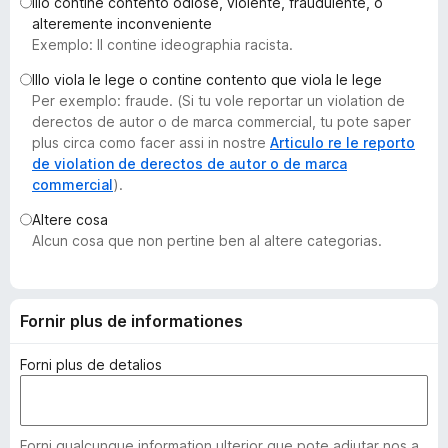
Illo contine contento odiose, violente, fraudulente, o
a
alteremente inconveniente
t
Exemplo: Il contine ideographia racista.
o
Illo viola le lege o contine contento que viola le lege
r
Per exemplo: fraude. (Si tu vole reportar un violation de
F
derectos de autor o de marca commercial, tu pote saper
i
plus circa como facer assi in nostre
Articulo re le reporto
r
de violation de derectos de autor o de marca
commercial
).
e
f
Altere cosa
o
Alcun cosa que non pertine ben al altere categorias.
x
Fornir plus de informationes
Forni plus de detalios
Forni qualcunque information ulterior que pote adjutar nos a