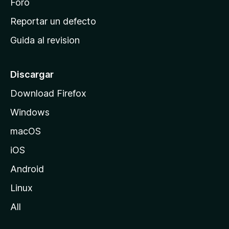
n
Foro
c
Reportar un defecto
i
Guida al revision
p
a
l
Discargar
d
Download Firefox
e
Windows
M
o
macOS
z
iOS
i
l
Android
l
Linux
a
All