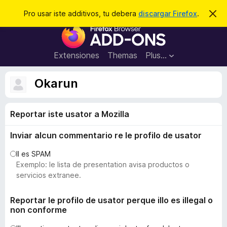
C
Aperir session
Pro usar iste additivos, tu debera
discargar Firefox
.
D
i
e
A
m
r
i
d
t
c
d
t
Extensiones
Themas
Plus…
a
e
i
i
r
t
s
Okarun
t
i
e
v
n
o
Reportar iste usator a Mozilla
o
t
s
a
Inviar alcun commentario re le profilo de usator
d
e
Il es SPAM
l
Exemplo: le lista de presentation avisa productos o
n
servicios extranee.
a
v
Reportar le profilo de usator perque illo es illegal o
non conforme
i
g