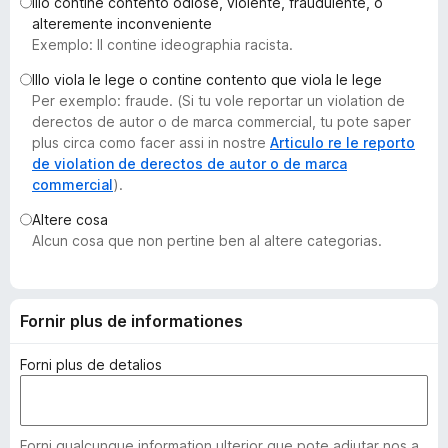
Illo contine contento odiose, violente, fraudulente, o
a
alteremente inconveniente
t
Exemplo: Il contine ideographia racista.
o
Illo viola le lege o contine contento que viola le lege
r
Per exemplo: fraude. (Si tu vole reportar un violation de
F
derectos de autor o de marca commercial, tu pote saper
i
plus circa como facer assi in nostre
Articulo re le reporto
r
de violation de derectos de autor o de marca
commercial
).
e
f
Altere cosa
o
Alcun cosa que non pertine ben al altere categorias.
x
Fornir plus de informationes
Forni plus de detalios
Forni qualcunque information ulterior que pote adjutar nos a