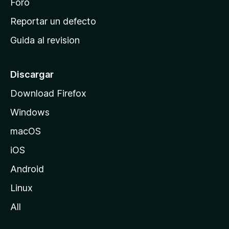
n
Foro
c
Reportar un defecto
i
Guida al revision
p
a
l
Discargar
d
Download Firefox
e
Windows
M
o
macOS
z
iOS
i
l
Android
l
Linux
a
All