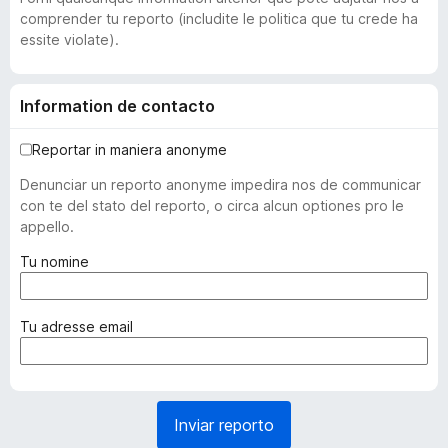
comprender tu reporto (includite le politica que tu crede ha
essite violate).
Information de contacto
Reportar in maniera anonyme
Denunciar un reporto anonyme impedira nos de communicar
con te del stato del reporto, o circa alcun optiones pro le
appello.
(
Tu nomine
o
b
l
(
Tu adresse email
i
o
g
b
a
l
t
i
Inviar reporto
o
g