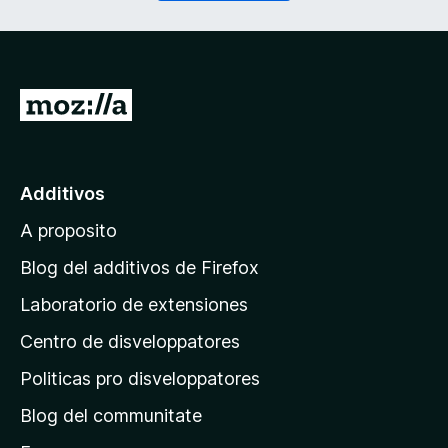
r
a
i
t
)
o
r
i
I
)
r
a
l
Additivos
p
A proposito
a
g
Blog del additivos de Firefox
i
Laboratorio de extensiones
n
Centro de disveloppatores
a
p
Politicas pro disveloppatores
r
Blog del communitate
i