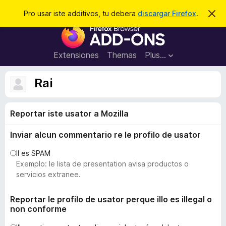
C
Aperir session
Pro usar iste additivos, tu debera
discargar Firefox
.
D
i
e
A
m
r
i
d
t
c
d
t
Extensiones
Themas
Plus…
a
e
i
i
r
t
s
Rai
t
i
e
v
n
o
Reportar iste usator a Mozilla
o
t
s
a
Inviar alcun commentario re le profilo de usator
d
e
Il es SPAM
l
Exemplo: le lista de presentation avisa productos o
n
servicios extranee.
a
v
Reportar le profilo de usator perque illo es illegal o
non conforme
i
g