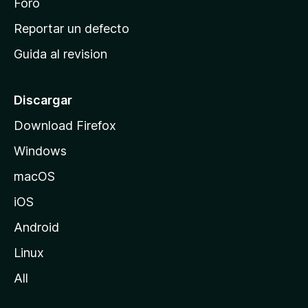
n
Foro
c
Reportar un defecto
i
Guida al revision
p
a
l
Discargar
d
Download Firefox
e
Windows
M
o
macOS
z
iOS
i
l
Android
l
Linux
a
All