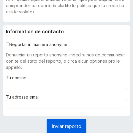
comprender tu reporto (includite le politica que tu crede ha
essite violate).
Information de contacto
Reportar in maniera anonyme
Denunciar un reporto anonyme impedira nos de communicar
con te del stato del reporto, o circa alcun optiones pro le
appello.
(
Tu nomine
o
b
l
(
Tu adresse email
i
o
g
b
a
l
t
i
Inviar reporto
o
g