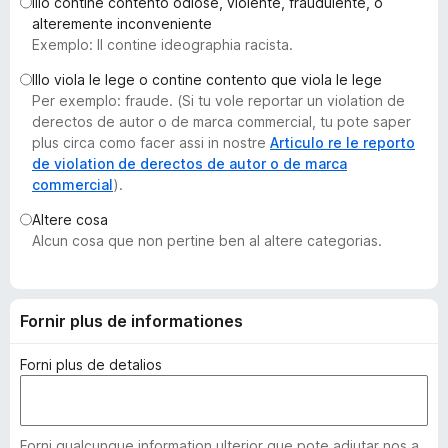
Illo contine contento odiose, violente, fraudulente, o
a
alteremente inconveniente
t
Exemplo: Il contine ideographia racista.
o
Illo viola le lege o contine contento que viola le lege
r
Per exemplo: fraude. (Si tu vole reportar un violation de
F
derectos de autor o de marca commercial, tu pote saper
i
plus circa como facer assi in nostre
Articulo re le reporto
r
de violation de derectos de autor o de marca
commercial
).
e
f
Altere cosa
o
Alcun cosa que non pertine ben al altere categorias.
x
Fornir plus de informationes
Forni plus de detalios
Forni qualcunque information ulterior que pote adjutar nos a