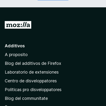
r
a
i
t
)
o
r
i
I
)
r
a
l
Additivos
p
A proposito
a
g
Blog del additivos de Firefox
i
Laboratorio de extensiones
n
Centro de disveloppatores
a
p
Politicas pro disveloppatores
r
Blog del communitate
i