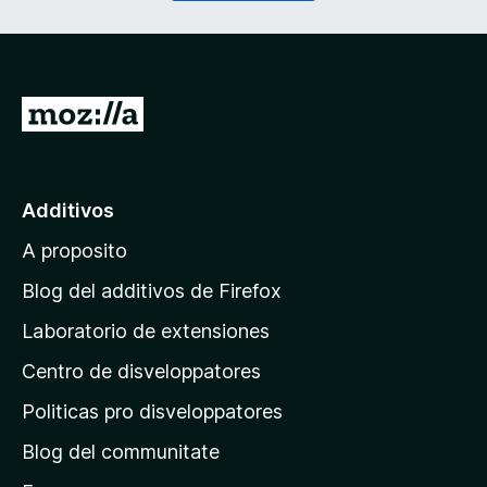
r
a
i
t
)
o
r
i
I
)
r
a
l
Additivos
p
A proposito
a
g
Blog del additivos de Firefox
i
Laboratorio de extensiones
n
Centro de disveloppatores
a
p
Politicas pro disveloppatores
r
Blog del communitate
i