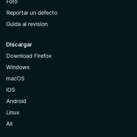
n
Foro
c
Reportar un defecto
i
Guida al revision
p
a
l
Discargar
d
Download Firefox
e
Windows
M
o
macOS
z
iOS
i
l
Android
l
Linux
a
All