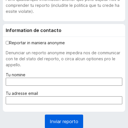
comprender tu reporto (includite le politica que tu crede ha
essite violate).
Information de contacto
Reportar in maniera anonyme
Denunciar un reporto anonyme impedira nos de communicar
con te del stato del reporto, o circa alcun optiones pro le
appello.
(
Tu nomine
o
b
l
(
Tu adresse email
i
o
g
b
a
l
t
i
Inviar reporto
o
g