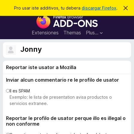
C
Aperir session
Pro usar iste additivos, tu debera
discargar Firefox
.
D
i
e
A
m
r
i
d
t
c
d
t
Extensiones
Themas
Plus…
a
e
i
i
r
t
s
Jonny
t
i
e
v
n
o
Reportar iste usator a Mozilla
o
t
s
a
Inviar alcun commentario re le profilo de usator
d
e
Il es SPAM
l
Exemplo: le lista de presentation avisa productos o
n
servicios extranee.
a
v
Reportar le profilo de usator perque illo es illegal o
non conforme
i
g