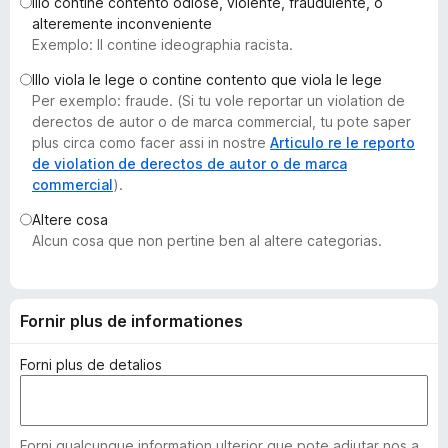
Illo contine contento odiose, violente, fraudulente, o
a
alteremente inconveniente
t
Exemplo: Il contine ideographia racista.
o
Illo viola le lege o contine contento que viola le lege
r
Per exemplo: fraude. (Si tu vole reportar un violation de
F
derectos de autor o de marca commercial, tu pote saper
i
plus circa como facer assi in nostre
Articulo re le reporto
r
de violation de derectos de autor o de marca
commercial
).
e
f
Altere cosa
o
Alcun cosa que non pertine ben al altere categorias.
x
Fornir plus de informationes
Forni plus de detalios
Forni qualcunque information ulterior que pote adjutar nos a