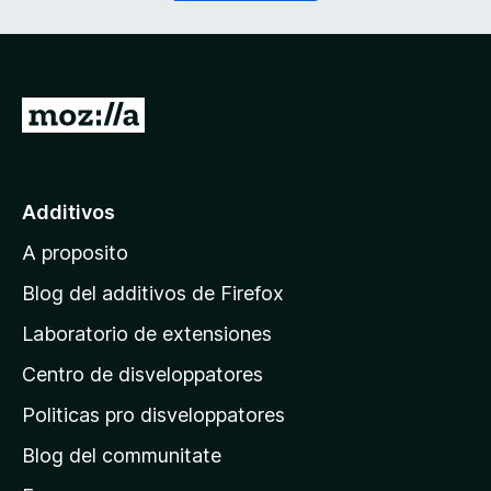
r
a
i
t
)
o
r
i
I
)
r
a
l
Additivos
p
A proposito
a
g
Blog del additivos de Firefox
i
Laboratorio de extensiones
n
Centro de disveloppatores
a
p
Politicas pro disveloppatores
r
Blog del communitate
i