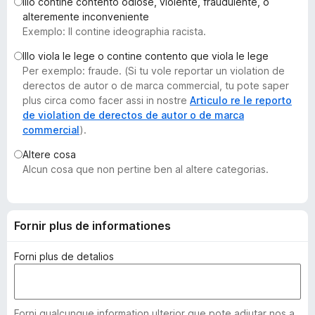
Illo contine contento odiose, violente, fraudulente, o
a
alteremente inconveniente
t
Exemplo: Il contine ideographia racista.
o
Illo viola le lege o contine contento que viola le lege
r
Per exemplo: fraude. (Si tu vole reportar un violation de
F
derectos de autor o de marca commercial, tu pote saper
i
plus circa como facer assi in nostre
Articulo re le reporto
r
de violation de derectos de autor o de marca
commercial
).
e
f
Altere cosa
o
Alcun cosa que non pertine ben al altere categorias.
x
Fornir plus de informationes
Forni plus de detalios
Forni qualcunque information ulterior que pote adjutar nos a