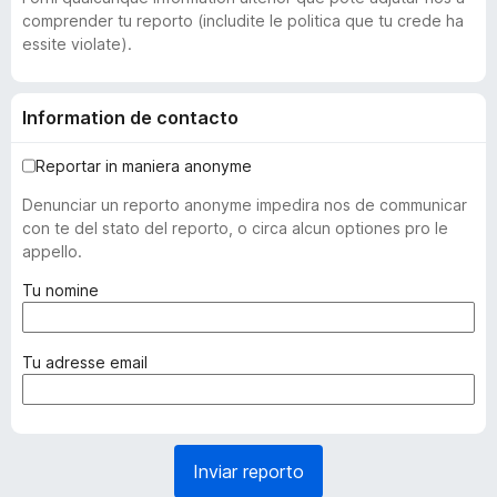
comprender tu reporto (includite le politica que tu crede ha
essite violate).
Information de contacto
Reportar in maniera anonyme
Denunciar un reporto anonyme impedira nos de communicar
con te del stato del reporto, o circa alcun optiones pro le
appello.
(
Tu nomine
o
b
l
(
Tu adresse email
i
o
g
b
a
l
t
i
Inviar reporto
o
g