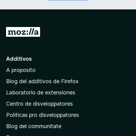
r
a
i
t
)
o
r
i
I
)
r
a
l
Additivos
p
A proposito
a
g
Blog del additivos de Firefox
i
Laboratorio de extensiones
n
Centro de disveloppatores
a
p
Politicas pro disveloppatores
r
Blog del communitate
i