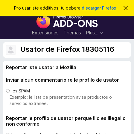
C
Aperir session
Pro usar iste additivos, tu debera
discargar Firefox
.
D
i
e
A
m
r
i
d
t
c
d
t
Extensiones
Themas
Plus…
a
e
i
i
r
t
s
Usator de Firefox 18305116
t
i
e
v
n
o
Reportar iste usator a Mozilla
o
t
s
a
Inviar alcun commentario re le profilo de usator
d
e
Il es SPAM
l
Exemplo: le lista de presentation avisa productos o
n
servicios extranee.
a
v
Reportar le profilo de usator perque illo es illegal o
non conforme
i
g