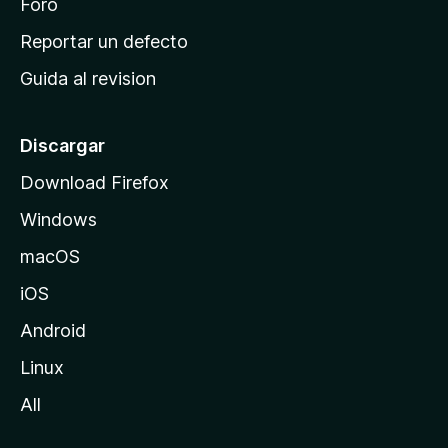
n
Foro
c
Reportar un defecto
i
Guida al revision
p
a
l
Discargar
d
Download Firefox
e
Windows
M
o
macOS
z
iOS
i
l
Android
l
Linux
a
All