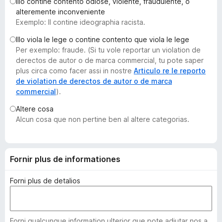
Illo contine contento odiose, violente, fraudulente, o
a
alteremente inconveniente
t
Exemplo: Il contine ideographia racista.
o
Illo viola le lege o contine contento que viola le lege
r
Per exemplo: fraude. (Si tu vole reportar un violation de
F
derectos de autor o de marca commercial, tu pote saper
i
plus circa como facer assi in nostre
Articulo re le reporto
r
de violation de derectos de autor o de marca
commercial
).
e
f
Altere cosa
o
Alcun cosa que non pertine ben al altere categorias.
x
Fornir plus de informationes
Forni plus de detalios
Forni qualcunque information ulterior que pote adjutar nos a