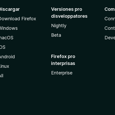
Discargar
Versiones pro
Com
disveloppatores
Download Firefox
Conn
Nightly
Windows
Cont
Beta
macOS
Deve
iOS
Firefox pro
Android
interprisas
Linux
Enterprise
ll