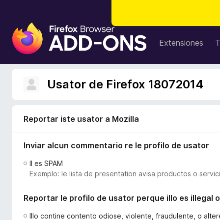
A
d
Extensiones
T
d
i
t
Usator de Firefox 18072014
i
v
o
Reportar iste usator a Mozilla
s
d
Inviar alcun commentario re le profilo de usator
e
l
Il es SPAM
n
Exemplo: le lista de presentation avisa productos o servic
a
v
Reportar le profilo de usator perque illo es illega
i
g
Illo contine contento odiose, violente, fraudulente, o alt