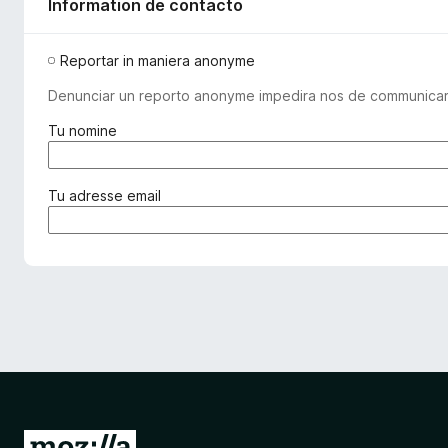
Information de contacto
Reportar in maniera anonyme
Denunciar un reporto anonyme impedira nos de communicar co
(
Tu nomine
o
b
l
(
Tu adresse email
i
o
g
b
a
l
t
i
o
g
r
a
i
t
)
o
r
i
)
I