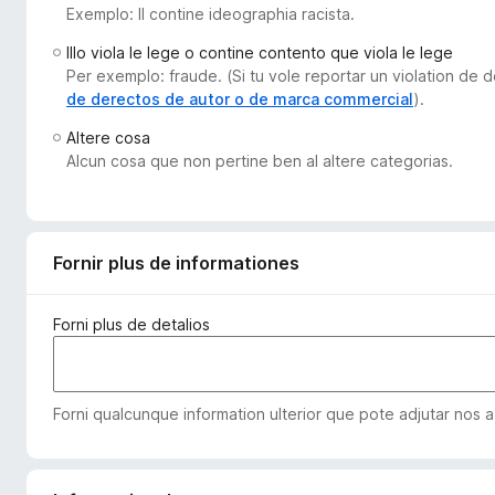
Exemplo: Il contine ideographia racista.
a
t
Illo viola le lege o contine contento que viola le lege
o
Per exemplo: fraude. (Si tu vole reportar un violation de
r
de derectos de autor o de marca commercial
).
F
Altere cosa
i
Alcun cosa que non pertine ben al altere categorias.
r
e
f
o
Fornir plus de informationes
x
Forni plus de detalios
Forni qualcunque information ulterior que pote adjutar nos a 