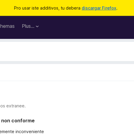
Pro usar iste additivos, tu debera
discargar Firefox
.
hemas
Plus…
ios extranee.
l o non conforme
eremente inconveniente