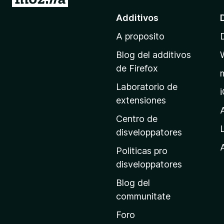
r
Additivos
a
A proposito
l
p
Blog del additivos
a
de Firefox
g
Laboratorio de
i
extensiones
n
a
Centro de
p
disveloppatores
r
A
Politicas pro
i
disveloppatores
n
Blog del
c
communitate
i
p
Foro