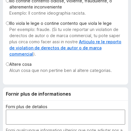
Illo contine contento odiose, violente, fraudulente, o
a
alteremente inconveniente
t
Exemplo: Il contine ideographia racista.
o
Illo viola le lege o contine contento que viola le lege
r
Per exemplo: fraude. (Si tu vole reportar un violation de
F
derectos de autor o de marca commercial, tu pote saper
i
plus circa como facer assi in nostre
Articulo re le reporto
r
de violation de derectos de autor o de marca
commercial
).
e
f
Altere cosa
o
Alcun cosa que non pertine ben al altere categorias.
x
Fornir plus de informationes
Forni plus de detalios
Forni qualcunque information ulterior que pote adjutar nos a