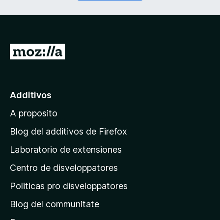
r
a
i
t
)
o
r
i
I
)
r
a
l
Additivos
p
A proposito
a
g
Blog del additivos de Firefox
i
Laboratorio de extensiones
n
Centro de disveloppatores
a
p
Politicas pro disveloppatores
r
Blog del communitate
i