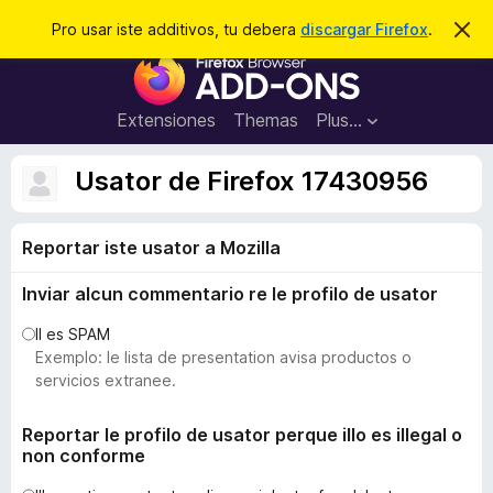
C
Aperir session
Pro usar iste additivos, tu debera
discargar Firefox
.
D
i
e
A
m
r
i
d
t
c
d
t
Extensiones
Themas
Plus…
a
e
i
i
r
t
s
Usator de Firefox 17430956
t
i
e
v
n
o
Reportar iste usator a Mozilla
o
t
s
a
Inviar alcun commentario re le profilo de usator
d
e
Il es SPAM
l
Exemplo: le lista de presentation avisa productos o
n
servicios extranee.
a
v
Reportar le profilo de usator perque illo es illegal o
non conforme
i
g