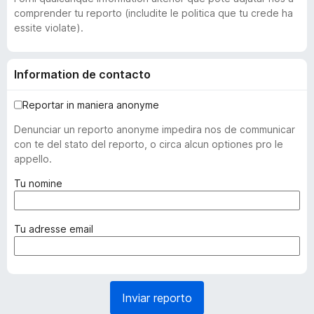
comprender tu reporto (includite le politica que tu crede ha
essite violate).
Information de contacto
Reportar in maniera anonyme
Denunciar un reporto anonyme impedira nos de communicar
con te del stato del reporto, o circa alcun optiones pro le
appello.
(
Tu nomine
o
b
l
(
Tu adresse email
i
o
g
b
a
l
t
i
Inviar reporto
o
g