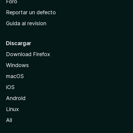
n
Foro
c
Reportar un defecto
i
Guida al revision
p
a
l
Discargar
d
Download Firefox
e
Windows
M
o
macOS
z
iOS
i
l
Android
l
Linux
a
All