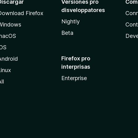
Discargar
Versiones pro
Com
disveloppatores
Download Firefox
Conn
Nightly
Windows
Cont
Beta
macOS
Deve
iOS
Firefox pro
Android
interprisas
Linux
Enterprise
ll