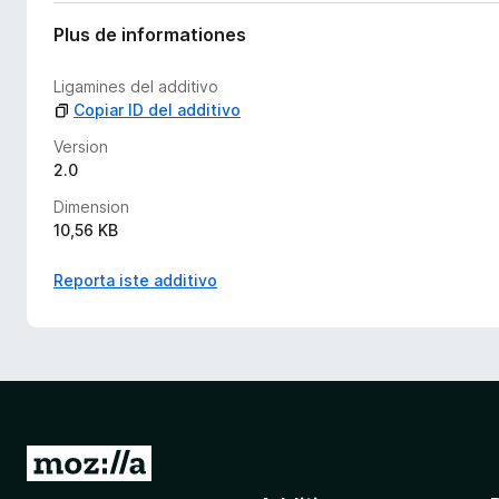
c
o
Plus de informationes
r
a
Ligamines del additivo
e
Copiar ID del additivo
v
a
Version
l
2.0
u
Dimension
t
10,56 KB
a
t
Reporta iste additivo
i
o
n
e
s
I
r