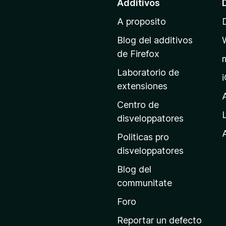
Additivos
a
A proposito
l
p
Blog del additivos
a
de Firefox
g
Laboratorio de
i
extensiones
n
a
Centro de
p
disveloppatores
r
A
Politicas pro
i
disveloppatores
n
Blog del
c
communitate
i
p
Foro
a
Reportar un defecto