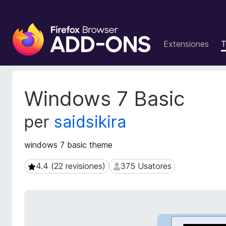
A
d
Extensiones
T
d
i
t
i
M
Windows 7 Basic
v
e
t
o
per
saidsikira
a
s
d
d
a
windows 7 basic theme
e
t
l
o
4.4 (22 revisiones)
375 Usatores
4.4 (22 revisiones)
375 Usatores
n
s
a
d
e
v
l
i
e
g