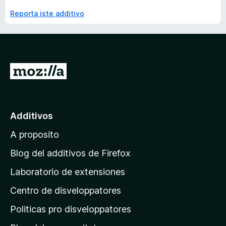
Reporta iste additivo
I
r
a
l
Additivos
p
A proposito
a
g
Blog del additivos de Firefox
i
Laboratorio de extensiones
n
Centro de disveloppatores
a
p
Politicas pro disveloppatores
r