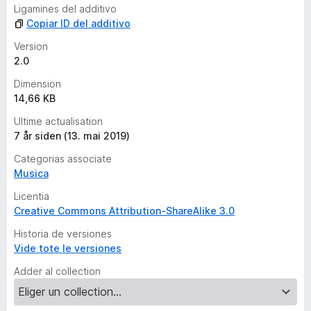
a
Ligamines del additivo
e
Copiar ID del additivo
v
a
Version
l
2.0
u
Dimension
t
14,66 KB
a
t
Ultime actualisation
i
7 år siden (13. mai 2019)
o
Categorias associate
n
Musica
e
s
Licentia
Creative Commons Attribution-ShareAlike 3.0
Historia de versiones
Vide tote le versiones
Adder al collection