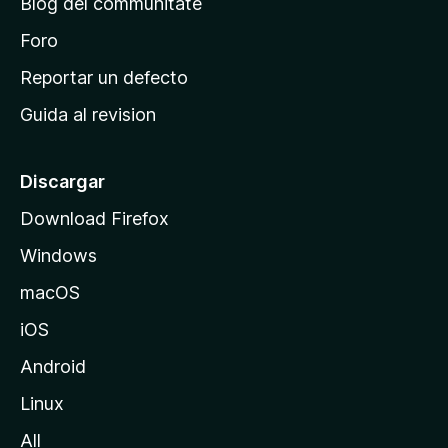
Blog del communitate
i
n
Foro
c
Reportar un defecto
i
Guida al revision
p
a
l
Discargar
d
Download Firefox
e
Windows
M
o
macOS
z
iOS
i
l
Android
l
Linux
a
All