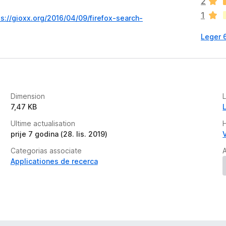
2
n
1
h
ps://gioxx.org/2016/04/09/firefox-search-
a
Leger 
a
n
c
o
r
a
Dimension
L
e
7,47 KB
v
Ultime actualisation
a
prije 7 godina (28. lis. 2019)
l
u
Categorias associate
A
t
Applicationes de recerca
a
t
i
o
n
e