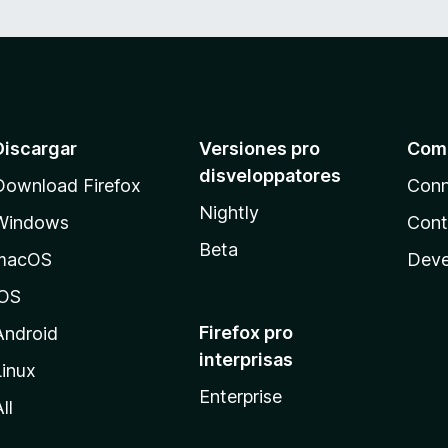
s
Discargar
Versiones pro
Com
disveloppatores
Download Firefox
Conn
Nightly
Windows
Cont
Beta
macOS
Deve
iOS
Firefox pro
Android
interprisas
Linux
Enterprise
ll