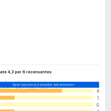
ate 4,3 per 6 recensentes
Aperi session pro evalutar iste extension
4
1
0