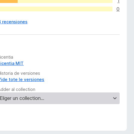
1
0
6 recensiones
icentia
Licentia MIT
Historia de versiones
Vide tote le versiones
dder al collection