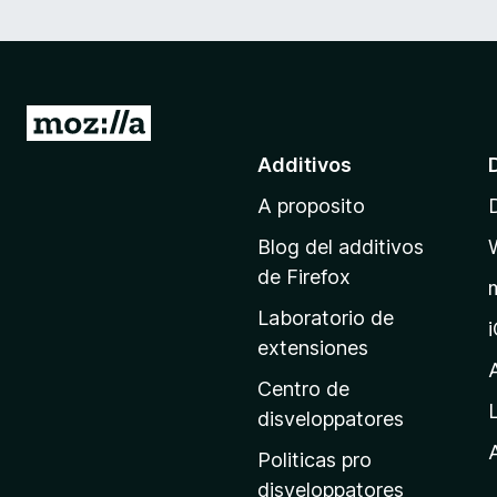
I
r
Additivos
a
A proposito
l
p
Blog del additivos
a
de Firefox
g
Laboratorio de
i
extensiones
n
a
Centro de
p
disveloppatores
r
A
Politicas pro
i
disveloppatores