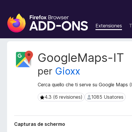
A
d
Extensiones
T
d
i
t
i
M
GoogleMaps-IT
v
e
t
o
per
Gioxx
a
s
d
d
a
Cerca quello che ti serve su Google Maps (
e
t
l
o
4.3 (6 revisiones)
1085 Usatores
4.3 (6 revisiones)
1085 Usatores
n
s
a
d
e
v
l
i
Capturas de schermo
e
g