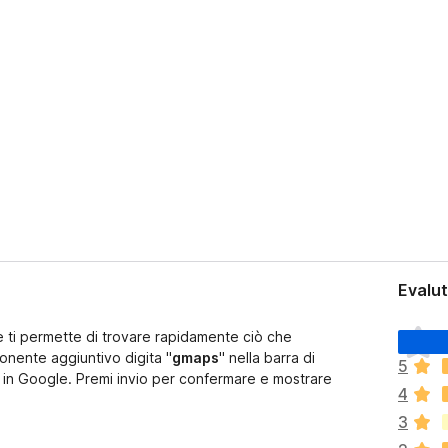
Evalut
I
he ti permette di trovare rapidamente ciò che
l
onente aggiuntivo digita "
gmaps
" nella barra di
5
h
re in Google. Premi invio per confermare e mostrare
4
a
n
3
o