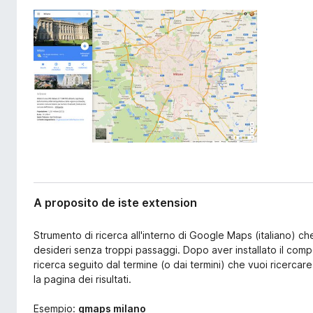
x
a
t
t
e
o
n
r
s
i
F
o
i
n
r
e
f
o
x
A proposito de iste extension
Strumento di ricerca all'interno di Google Maps (italiano) c
desideri senza troppi passaggi. Dopo aver installato il comp
ricerca seguito dal termine (o dai termini) che vuoi ricerca
la pagina dei risultati.
Esempio:
gmaps milano