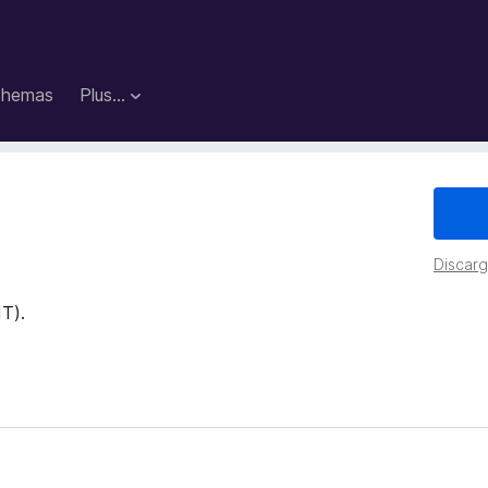
hemas
Plus…
Discarga
IT).