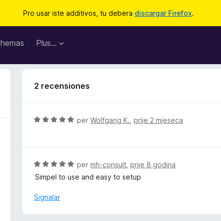
Pro usar iste additivos, tu debera
discargar Firefox
.
hemas
Plus…
2 recensiones
C
per
Wolfgang K.
,
prije 2 mjeseca
l
a
s
s
C
per
mh-consult
,
prije 8 godina
i
l
Simpel to use and easy to setup
f
a
i
s
Signalar
c
s
a
i