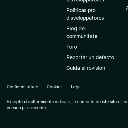
y
r
A
Politicas pro
p
i
disveloppatores
n
t
Blog del
c
communitate
s
i
p
Foro
h
a
Reportar un defecto
l
a
Guida al revision
d
e
r
M
Confidentialitate
Cookies
Legal
o
e
z
Excepte ubi alteremente
indicate
, le contento de iste sito es p
.
i
version plus recente.
l
e
l