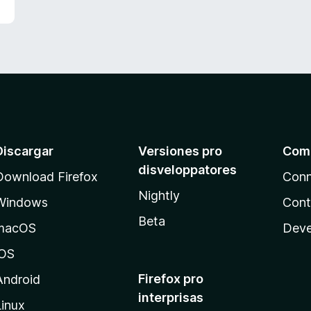
t
f
e
i
5
c
d
a
e
t
5
e
5
d
e
5
Discargar
Versiones pro
Com
disveloppatores
Download Firefox
Conn
Nightly
Windows
Cont
Beta
macOS
Deve
iOS
Firefox pro
Android
interprisas
Linux