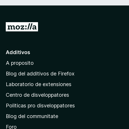
I
r
a
l
Additivos
p
A proposito
a
g
Blog del additivos de Firefox
i
Laboratorio de extensiones
n
Centro de disveloppatores
a
p
Politicas pro disveloppatores
r
Blog del communitate
i
n
Foro