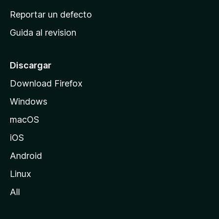
c
Reportar un defecto
i
Guida al revision
p
a
l
Discargar
d
Download Firefox
e
Windows
M
o
macOS
z
iOS
i
l
Android
l
Linux
a
All