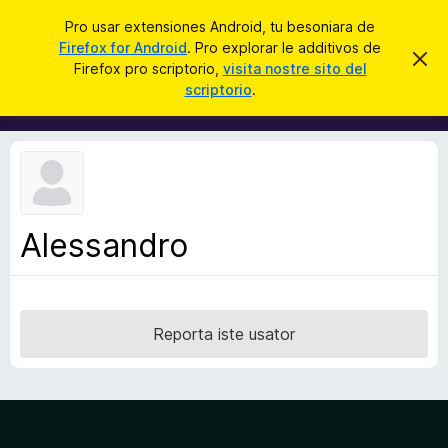
C
Aperir session
Pro usar extensiones Android, tu besoniara de
e
Firefox for Android
. Pro explorar le additivos de
A
D
r
Firefox pro scriptorio,
visita nostre sito del
i
d
scriptorio
.
m
c
d
i
a
t
i
t
r
t
e
i
i
s
v
t
e
o
n
Alessandro
s
o
t
d
a
e
l
Reporta iste usator
n
a
v
i
g