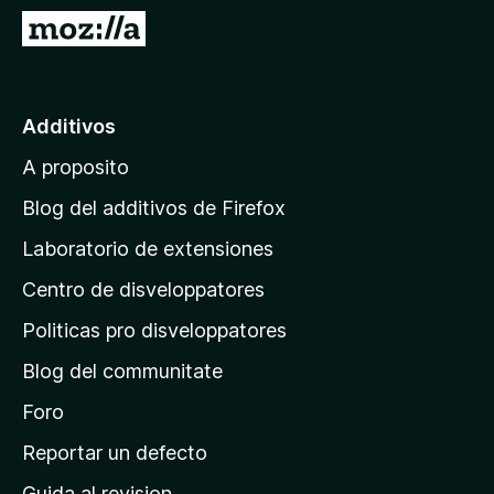
a
I
t
r
o
a
r
l
Additivos
F
p
i
A proposito
a
r
g
e
Blog del additivos de Firefox
f
i
Laboratorio de extensiones
o
n
x
Centro de disveloppatores
a
p
Politicas pro disveloppatores
r
Blog del communitate
i
n
Foro
c
Reportar un defecto
i
Guida al revision