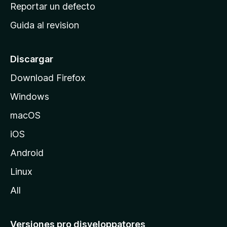
c
Reportar un defecto
n
i
e
Guida al revision
p
s
a
l
Discargar
d
Download Firefox
e
Windows
M
o
macOS
z
iOS
i
l
Android
l
Linux
a
All
Versiones pro disveloppatores