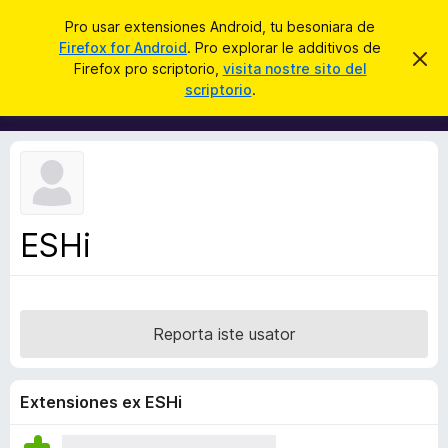
C
Aperir session
Pro usar extensiones Android, tu besoniara de
e
Firefox for Android
. Pro explorar le additivos de
A
D
r
Firefox pro scriptorio,
visita nostre sito del
i
d
scriptorio
.
m
c
d
i
a
t
i
t
r
t
e
i
i
s
v
t
e
o
n
ESHi
s
o
t
d
a
e
l
Reporta iste usator
n
a
v
Extensiones ex ESHi
i
g