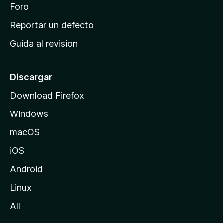
n
Foro
i
o
c
Reportar un defecto
n
i
e
Guida al revision
p
s
a
l
Discargar
d
Download Firefox
e
Windows
M
o
macOS
z
iOS
i
l
Android
l
Linux
a
All