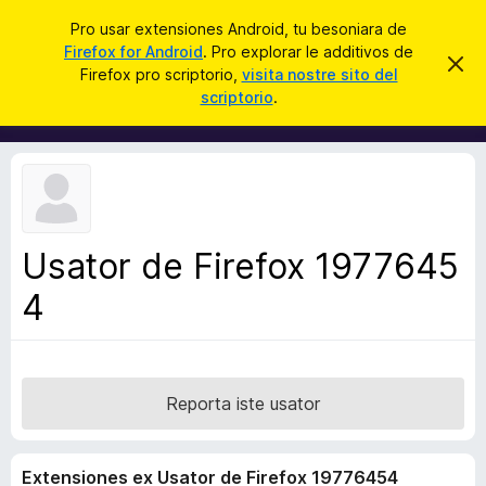
C
Aperir session
Pro usar extensiones Android, tu besoniara de
e
Firefox for Android
. Pro explorar le additivos de
A
D
r
Firefox pro scriptorio,
visita nostre sito del
i
d
scriptorio
.
m
c
d
i
a
t
i
t
r
t
e
i
i
s
v
t
e
o
n
Usator de Firefox 1977645
s
o
t
4
d
a
e
l
n
a
Reporta iste usator
v
i
Extensiones ex Usator de Firefox 19776454
g