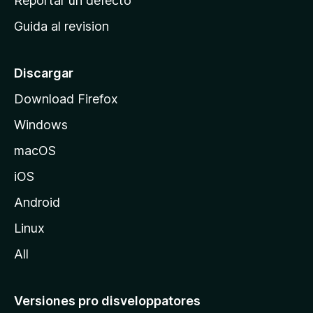
Reportar un defecto
i
Guida al revision
p
a
l
Discargar
d
Download Firefox
e
Windows
M
o
macOS
z
iOS
i
l
Android
l
Linux
a
All
Versiones pro disveloppatores