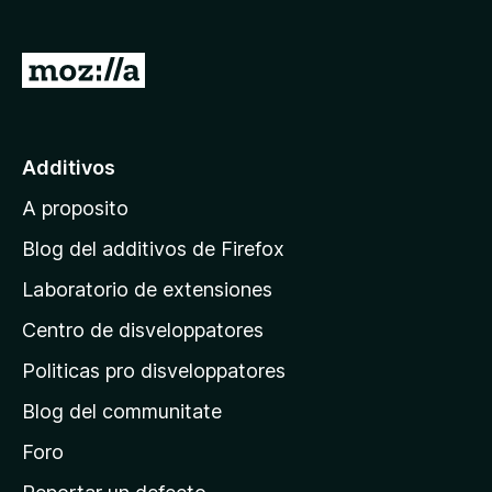
a
t
I
o
r
r
a
F
i
l
Additivos
r
p
e
A proposito
a
f
g
Blog del additivos de Firefox
o
i
x
Laboratorio de extensiones
n
Centro de disveloppatores
a
p
Politicas pro disveloppatores
r
Blog del communitate
i
n
Foro
c