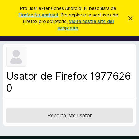
C
Aperir session
Pro usar extensiones Android, tu besoniara de
e
Firefox for Android
. Pro explorar le additivos de
A
D
r
Firefox pro scriptorio,
visita nostre sito del
i
d
scriptorio
.
m
c
d
i
a
t
i
t
r
t
e
i
i
s
v
t
e
o
n
Usator de Firefox 1977626
s
o
t
0
d
a
e
l
n
a
Reporta iste usator
v
i
g