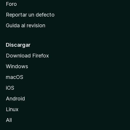
n
Foro
i
o
c
Reportar un defecto
n
i
e
Guida al revision
p
s
a
l
Discargar
d
Download Firefox
e
Windows
M
o
macOS
z
iOS
i
l
Android
l
Linux
a
All