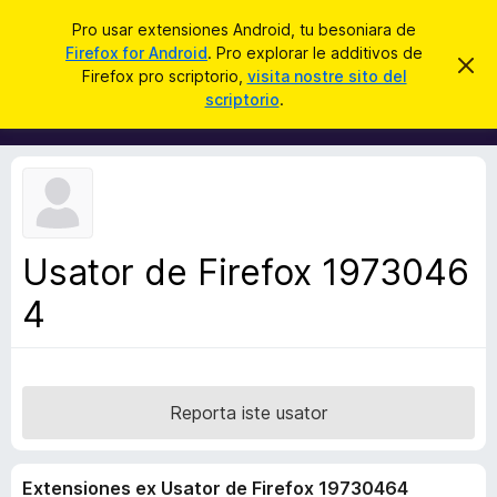
C
Aperir session
Pro usar extensiones Android, tu besoniara de
e
Firefox for Android
. Pro explorar le additivos de
A
D
r
Firefox pro scriptorio,
visita nostre sito del
i
d
scriptorio
.
m
c
d
i
a
t
i
t
r
t
e
i
i
s
v
t
e
o
n
Usator de Firefox 1973046
s
o
t
4
d
a
e
l
n
a
Reporta iste usator
v
i
Extensiones ex Usator de Firefox 19730464
g