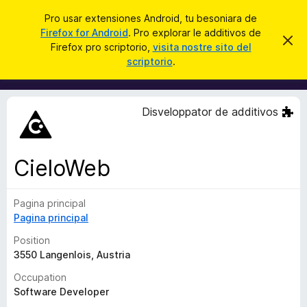
C
Aperir session
Pro usar extensiones Android, tu besoniara de
e
Firefox for Android
. Pro explorar le additivos de
A
D
r
Firefox pro scriptorio,
visita nostre sito del
i
d
scriptorio
.
m
c
d
i
a
t
i
t
r
t
e
Disveloppator de additivos
i
i
s
v
t
e
o
n
CieloWeb
s
o
t
d
a
Pagina principal
e
Pagina principal
l
n
Position
a
3550 Langenlois, Austria
v
Occupation
i
Software Developer
g