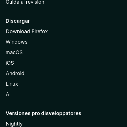
Guida al revision
p
s
a
l
Discargar
d
Download Firefox
e
Windows
M
o
macOS
z
iOS
i
l
Android
l
Linux
a
All
Versiones pro disveloppatores
Nightly