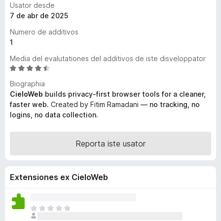
Usator desde
a
7 de abr de 2025
t
Numero de additivos
o
1
r
F
Media del evalutationes del additivos de iste disveloppator
i
C
l
r
Biographia
a
e
CieloWeb
builds privacy-first browser tools for a cleaner,
s
f
faster web.
Created by Fitim Ramadani
— no tracking, no
s
logins, no data collection.
o
i
x
f
i
Reporta iste usator
c
a
t
Extensiones ex CieloWeb
e
4
,
I
3
l