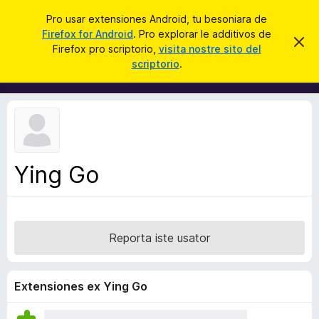
C
Aperir session
Pro usar extensiones Android, tu besoniara de
e
Firefox for Android
. Pro explorar le additivos de
A
D
r
Firefox pro scriptorio,
visita nostre sito del
i
d
scriptorio
.
m
c
d
i
a
t
i
t
r
t
e
i
i
s
v
t
e
o
n
Ying Go
s
o
t
d
a
e
l
Reporta iste usator
n
a
v
Extensiones ex Ying Go
i
g