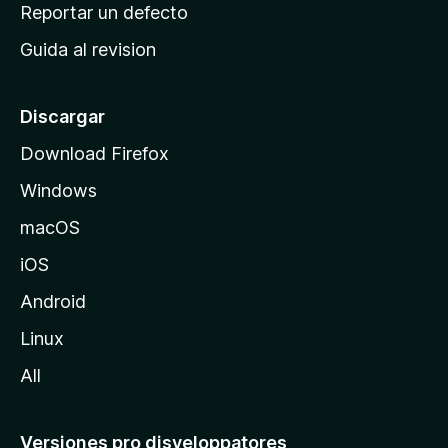
c
Reportar un defecto
n
i
e
Guida al revision
p
s
a
l
Discargar
d
Download Firefox
e
Windows
M
o
macOS
z
iOS
i
l
Android
l
Linux
a
All
Versiones pro disveloppatores