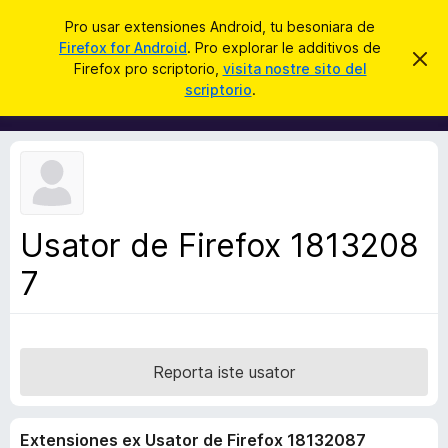
C
Aperir session
Pro usar extensiones Android, tu besoniara de
e
Firefox for Android
. Pro explorar le additivos de
A
D
r
Firefox pro scriptorio,
visita nostre sito del
i
d
scriptorio
.
m
c
d
i
a
t
i
t
r
t
e
i
i
s
v
t
e
o
n
Usator de Firefox 1813208
s
o
t
7
d
a
e
l
n
a
Reporta iste usator
v
i
Extensiones ex Usator de Firefox 18132087
g