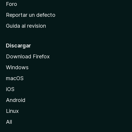
n
Foro
i
o
c
Reportar un defecto
n
i
e
Guida al revision
p
s
a
l
Discargar
d
Download Firefox
e
Windows
M
o
macOS
z
iOS
i
l
Android
l
Linux
a
All