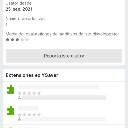
Usator desde
a
25. sep. 2021
t
Numero de additivos
o
1
r
F
Media del evalutationes del additivos de iste disveloppator
i
C
l
r
a
e
Reporta iste usator
s
f
s
o
i
x
Extensiones ex YSaver
f
i
c
a
I
t
l
e
h
3
a
I
d
n
l
e
o
h