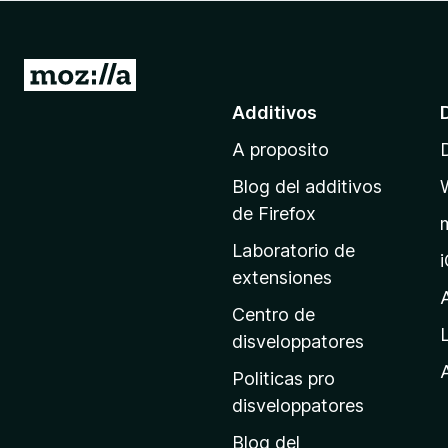
a
t
o
I
r
r
Additivos
F
a
i
A proposito
l
r
p
e
Blog del additivos
a
f
de Firefox
o
g
Laboratorio de
x
i
extensiones
n
a
Centro de
p
disveloppatores
r
A
Politicas pro
i
disveloppatores
n
Blog del