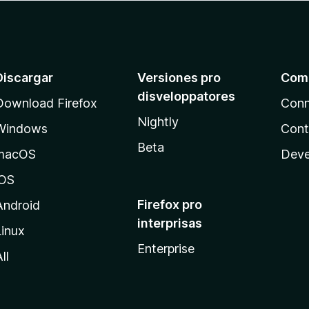
Discargar
Versiones pro
Com
disveloppatores
Download Firefox
Conn
Nightly
Windows
Cont
Beta
macOS
Deve
iOS
Firefox pro
Android
interprisas
Linux
Enterprise
ll