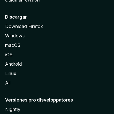
p
a
l
Discargar
d
Download Firefox
e
Windows
M
o
macOS
z
iOS
i
l
Android
l
Linux
a
All
Versiones pro disveloppatores
Nightly