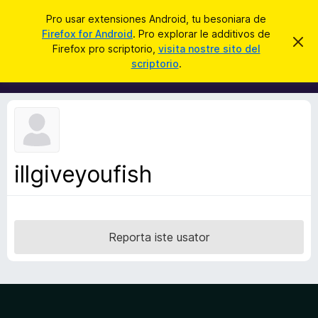
C
Aperir session
Pro usar extensiones Android, tu besoniara de
e
Firefox for Android
. Pro explorar le additivos de
A
D
r
Firefox pro scriptorio,
visita nostre sito del
i
d
scriptorio
.
m
c
d
i
a
t
i
t
r
t
e
i
i
s
v
t
e
o
n
illgiveyoufish
s
o
t
d
a
e
l
Reporta iste usator
n
a
v
i
g