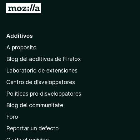
a
I
t
r
o
a
r
l
Additivos
F
p
i
A proposito
a
r
g
e
Blog del additivos de Firefox
f
i
Laboratorio de extensiones
o
n
x
Centro de disveloppatores
a
p
Politicas pro disveloppatores
r
Blog del communitate
i
n
Foro
c
Reportar un defecto
i
Guida al revision